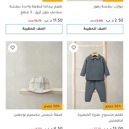
جوارب بنقشة زهور
طقم بيجاما قطعة واحدة بنقشة
سلاحف بلون أزرق - 3 قطع
2.50 د.ب
11.50 د.ب
5.00 د.ب
16.75 د.ب
اضف للحقيبة
اضف للحقيبة
52% خصم
50% خصم
طقم منسوج بغرزة الضفيرة،
قبعة شمس بتصميم بوجهين
قطعتين