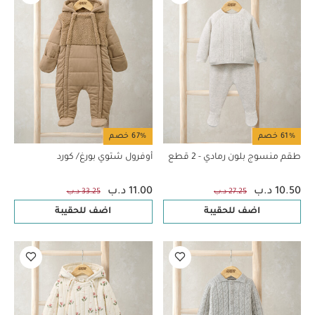
61% خصم
67% خصم
طقم منسوج بلون رمادي - 2 قطع
أوفرول شتوي بورغ/ كورد
10.50 د.ب
11.00 د.ب
27.25 د.ب
33.25 د.ب
اضف للحقيبة
اضف للحقيبة