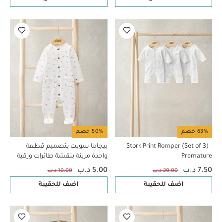
63% خصم
50% خصم
Stork Print Romper (Set of 3) -
بيجاما سويت بتصميم قطعة
Premature
واحدة مزينة بنقشة طائرات ورقية
بالكامل
7.50 د.ب
5.00 د.ب
20.00 د.ب
10.00 د.ب
اضف للحقيبة
اضف للحقيبة