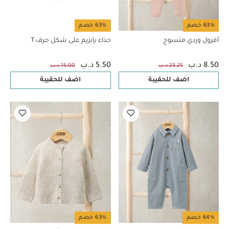
63% خصم
63% خصم
أفرول وردي منسوج
حذاء بإبزيم على شكل حرف T
8.50 د.ب
5.50 د.ب
23.25 د.ب
15.00 د.ب
اضف للحقيبة
اضف للحقيبة
64% خصم
63% خصم