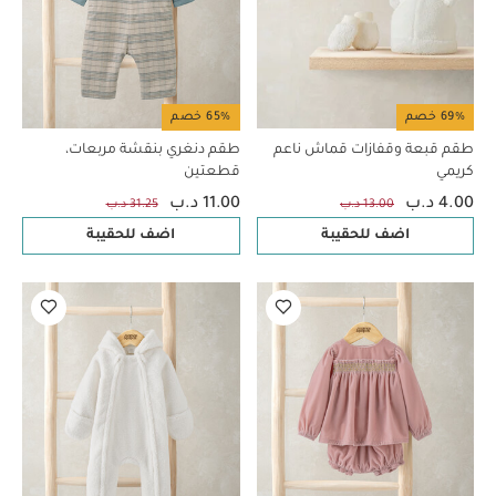
69% خصم
65% خصم
طقم قبعة وقفازات قماش ناعم
طقم دنغري بنقشة مربعات،
كريمي
قطعتين
4.00 د.ب
11.00 د.ب
13.00 د.ب
31.25 د.ب
اضف للحقيبة
اضف للحقيبة