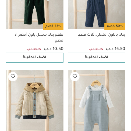
50% خصم
73% خصم
بدلة باللون الكحلي، ثلاث قطع
طقم بدلة مخمل بلون أخضر، 3
قطع
16.50 د.ب
10.50 د.ب
33.25 د.ب
38.25 د.ب
اضف للحقيبة
اضف للحقيبة