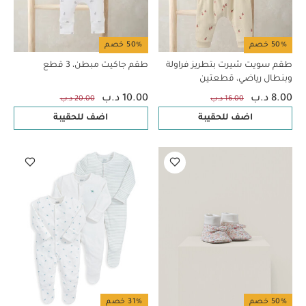
50% خصم
50% خصم
طقم سويت شيرت بتطريز فراولة
طقم جاكيت مبطن، 3 قطع
وبنطال رياضي، قطعتين
8.00 د.ب
10.00 د.ب
16.00 د.ب
20.00 د.ب
اضف للحقيبة
اضف للحقيبة
50% خصم
31% خصم