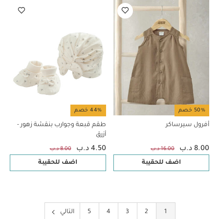
50% خصم
44% خصم
أفرول سيرساكر
طقم قبعة وجوارب بنقشة زهور -
أزرق
8.00 د.ب
4.50 د.ب
16.00 د.ب
8.00 د.ب
اضف للحقيبة
اضف للحقيبة
1
2
3
4
5
التالي