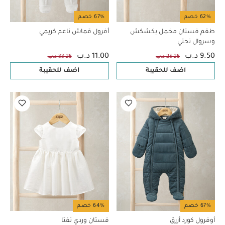
62% خصم
67% خصم
طقم فستان مخمل بكشكش
أفرول قماش ناعم كريمي
وسروال تحتي
9.50 د.ب
11.00 د.ب
25.25 د.ب
33.25 د.ب
اضف للحقيبة
اضف للحقيبة
67% خصم
64% خصم
أوفرول كورد أزرق
فستان وردي تفتا