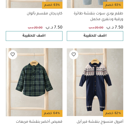
63% خصم
63% خصم
طقم بودي سوت بنقشة طائرة
كارديجان مقسم بألوان
ورقية ودنغري مخمل
7.50 د.ب
7.50 د.ب
20.00 د.ب
20.00 د.ب
اضف للحقيبة
اضف للحقيبة
62% خصم
64% خصم
أفرول منسوج بنقشة فير آيل
قميص أخضر بنقشة مربعات