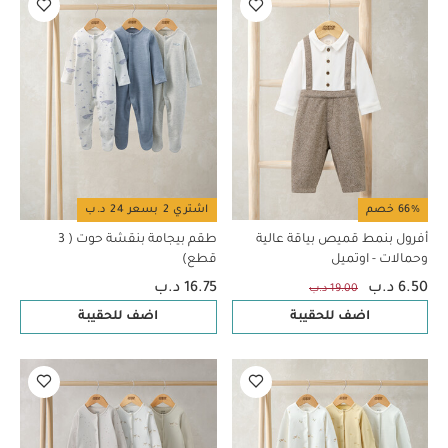
66% خصم
اشتري 2 بسعر 24 د.ب
أفرول بنمط قميص بياقة عالية
طقم بيجامة بنقشة حوت ( 3
وحمالات - اوتميل
قطع)
6.50 د.ب
16.75 د.ب
19.00 د.ب
اضف للحقيبة
اضف للحقيبة