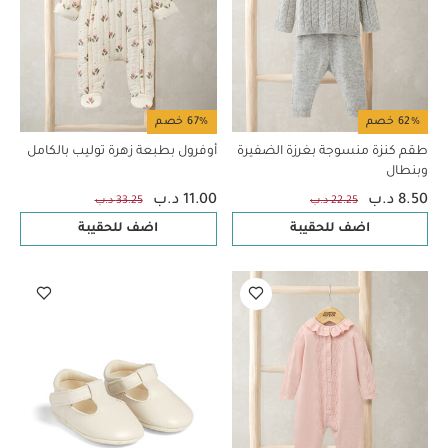
62% خصم
67% خصم
طقم كنزة منسوجة بغرزة الضفيرة
أوفرول بطبعة زهرة توليب بالكامل
وبنطال
8.50 د.ب
11.00 د.ب
22.25 د.ب
33.25 د.ب
اضف للحقيبة
اضف للحقيبة