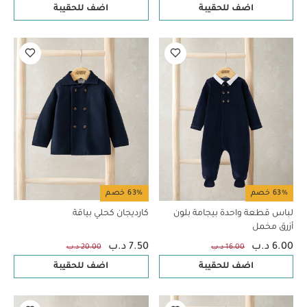
اضف للحقيبة
اضف للحقيبة
63% خصم
63% خصم
لباس قطعة واحدة بيجامة بلون
كارديجان كحلي بياقة
أزرق مخمل
6.00 د.ب
7.50 د.ب
16.00 د.ب
20.00 د.ب
اضف للحقيبة
اضف للحقيبة