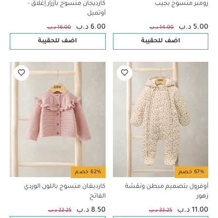
رومبر منسوج بجيب
كارديجان منسوج بأزرار إغلاق -
أوتميل
5.00 د.ب
6.00 د.ب
14.00 د.ب
16.00 د.ب
اضف للحقيبة
اضف للحقيبة
67% خصم
62% خصم
أوفرول بتصميم مبطن ونقشة
كارديغان منسوج باللون الوردي
زهور
الفاتح
11.00 د.ب
8.50 د.ب
33.25 د.ب
22.25 د.ب