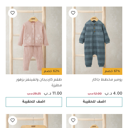
67% خصم
62% خصم
رومبر مخطط جاكار
طقم كارديجان ولغينغز بزهور
مطرزة
4.00 د.ب
11.00 د.ب
12.00 د.ب
29.25 د.ب
اضف للحقيبة
اضف للحقيبة