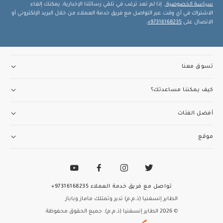
سياسة الخصوصية
. إذا لم تعد ترغب في تلقي رسائلنا الإخبارية، يمكنك إلغاء
الاشتراك في أي وقت عبر التواصل مع فريق خدمة العملاء من خلال البريد الإلكتروني أو
الاتصال على
97316168235+
.
تسوق معنا
كيف يمكننا مساعدتك؟
أفضل الفئات
موقع
تواصل مع فريق خدمة العملاء
97316168235+
الطاير إنسغنيا (ذ.م.م) تدير وتمتلك ماماز وباباز
© 2026 الطاير إنسغنيا (ذ.م.م). جميع الحقوق محفوظة