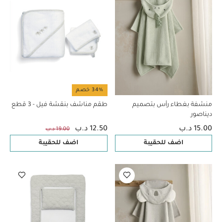
34% خصم
منشفة بغطاء رأس بتصميم
طقم مناشف بنقشة فيل - 3 قطع
ديناصور
15.00 د.ب
12.50 د.ب
19.00 د.ب
اضف للحقيبة
اضف للحقيبة