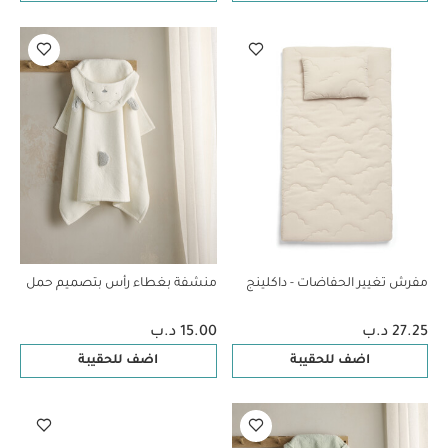
مفرش تغيير الحفاضات - داكلينج
منشفة بغطاء رأس بتصميم حمل
27.25 د.ب
15.00 د.ب
اضف للحقيبة
اضف للحقيبة