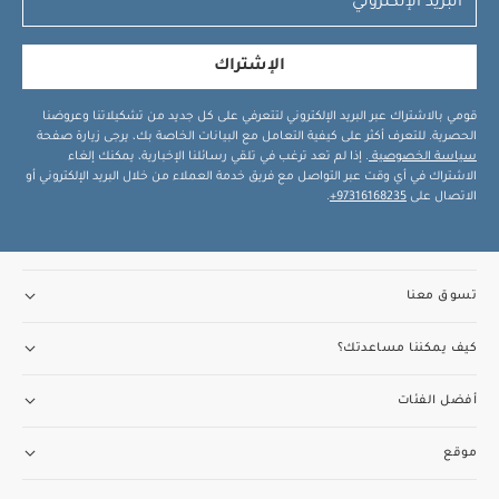
الإشتراك
قومي بالاشتراك عبر البريد الإلكتروني لتتعرفي على كل جديد من تشكيلاتنا وعروضنا
الحصرية. للتعرف أكثر على كيفية التعامل مع البيانات الخاصة بك، يرجى زيارة صفحة
سياسة الخصوصية
. إذا لم تعد ترغب في تلقي رسائلنا الإخبارية، يمكنك إلغاء
الاشتراك في أي وقت عبر التواصل مع فريق خدمة العملاء من خلال البريد الإلكتروني أو
الاتصال على
97316168235+
.
تسوق معنا
كيف يمكننا مساعدتك؟
أفضل الفئات
موقع