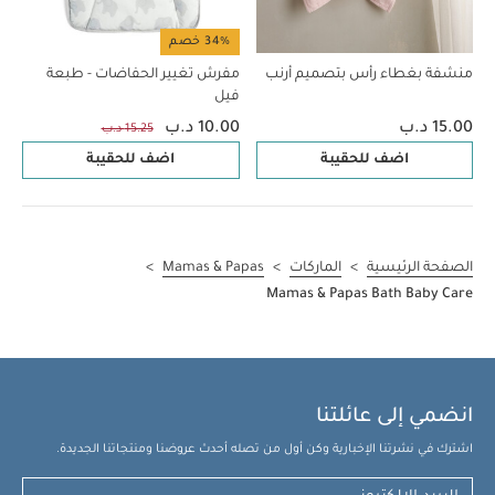
34% خصم
منشفة بغطاء رأس بتصميم أرنب
مفرش تغيير الحفاضات - طبعة
فيل
15.00 د.ب
10.00 د.ب
15.25 د.ب
اضف للحقيبة
اضف للحقيبة
الصفحة الرئيسية
>
الماركات
>
Mamas & Papas
>
Mamas & Papas Bath Baby Care
انضمي إلى عائلتنا
اشترك في نشرتنا الإخبارية وكن أول من تصله أحدث عروضنا ومنتجاتنا الجديدة.