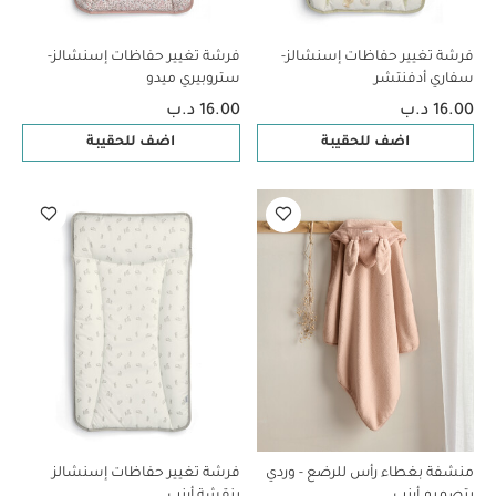
فرشة تغيير حفاظات إسنشالز-
فرشة تغيير حفاظات إسنشالز-
سفاري أدفنتشر
ستروبيري ميدو
16.00 د.ب
16.00 د.ب
اضف للحقيبة
اضف للحقيبة
منشفة بغطاء رأس للرضع - وردي
فرشة تغيير حفاظات إسنشالز
بتصميم أرنب
بنقشة أرنب