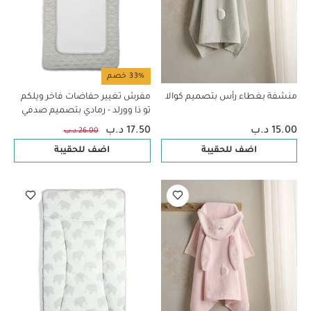
33% خصم
منشفة بغطاء رأس بتصميم كوالا
مفرش تغيير حفاضات فاخر ويلكم
تو ذا وورلد - رمادي بتصميم صدفي
15.00 د.ب
17.50 د.ب
26.00 د.ب
اضف للحقيبة
اضف للحقيبة