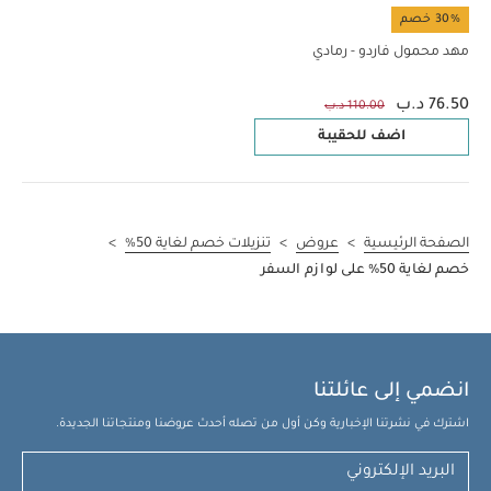
30% خصم
مهد محمول فاردو - رمادي
76.50 د.ب
110.00 د.ب
اضف للحقيبة
الصفحة الرئيسية
>
عروض
>
تنزيلات خصم لغاية 50%
>
خصم لغاية 50% على لوازم السفر
انضمي إلى عائلتنا
اشترك في نشرتنا الإخبارية وكن أول من تصله أحدث عروضنا ومنتجاتنا الجديدة.