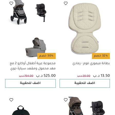
32% خصم
30% خصم
بطانة ميموري فوم - رمادي
مجموعة عربة أطفال أوكارو 2 مع
مهد محمول ومقعد سيارة جوي
آي-سبين 360 (3 قطع) - هيريتج
13.50 د.ب
525.00 د.ب
20.00 د.ب
754.00 د.ب
اضف للحقيبة
اضف للحقيبة