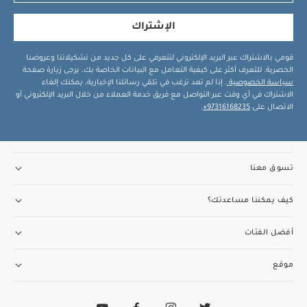
الإشتراك
قومي بالاشتراك عبر البريد الإلكتروني لتتعرفي على كل جديد من تشكيلاتنا وعروضنا
الحصرية. للتعرف أكثر على كيفية التعامل مع البيانات الخاصة بك، يرجى زيارة صفحة
سياسة الخصوصية
. إذا لم تعد ترغب في تلقي رسائلنا الإخبارية، يمكنك إلغاء
الاشتراك في أي وقت عبر التواصل مع فريق خدمة العملاء من خلال البريد الإلكتروني أو
الاتصال على
97316168235+
.
تسوق معنا
كيف يمكننا مساعدتك؟
أفضل الفئات
موقع