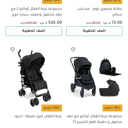
50% خصم
16% خصم
بطانة ميموري فوم - ميدنايت
مجموعة عربة أطفال أوكارو 2 مع
سكاي
مهد محمول ومقعد سيارة جوي
لمراحل عمرية متعددة - إكليبس
13.00 د.ب
530.00 د.ب
26.00 د.ب
634.00 د.ب
اضف للحقيبة
اضف للحقيبة
16% خصم
30% خصم
مجموعة عربة أطفال أوكارو مع مهد
عربة أطفال كروز خفيفة - أسود
محمول و حقيبة ظهر للتغيير (3
قطع) باللون إكليبس