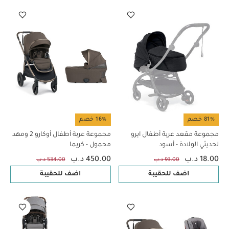
81% خصم
16% خصم
مجموعة مقعد عربة أطفال ايرو
مجموعة عربة أطفال أوكارو 2 ومهد
لحديثي الولادة - أسود
محمول - كريما
18.00 د.ب
450.00 د.ب
93.00 د.ب
534.00 د.ب
اضف للحقيبة
اضف للحقيبة