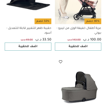
30% خصم
32% خصم
عربة أطفال خفيفة الوزن من ليبرو -
حقيبة ظهر للتغيير قابلة للتعديل -
بيوني
أسود
100.00 د.ب
33.50 د.ب
143.00 د.ب
49.00 د.ب
اضف للحقيبة
اضف للحقيبة