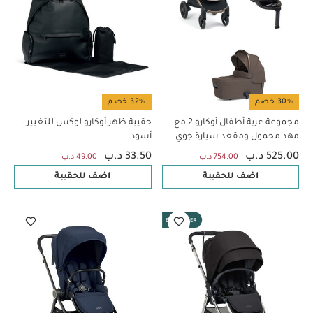
30% خصم
32% خصم
مجموعة عربة أطفال أوكارو 2 مع
حقيبة ظهر أوكارو لوكس للتغيير -
مهد محمول ومقعد سيارة جوي
أسود
آي-سبين 360 (3 قطع) - أسود
525.00 د.ب
33.50 د.ب
754.00 د.ب
49.00 د.ب
اضف للحقيبة
اضف للحقيبة