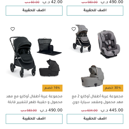
490.00 د.ب
42.00 د.ب
583.00 د.ب
60.00 د.ب
اضف للحقيبة
اضف للحقيبة
30% خصم
16% خصم
مجموعة عربة أطفال أوكارو 2 مع
مجموعة عربة أطفال أوكارو مع مهد
مهد محمول ومقعد سيارة جوي
محمول و حقيبة ظهر للتغيير قابلة
لمراحل عمرية متعددة - هيريتج
للتعديل (3 قطع) باللون إكليبس
445.00 د.ب
490.00 د.ب
634.00 د.ب
583.00 د.ب
اضف للحقيبة
اضف للحقيبة