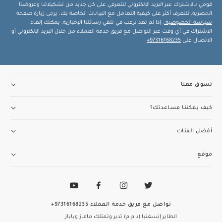
قومي بالاشتراك عبر البريد الإلكتروني لتتعرفي على كل جديد من تشكيلاتنا وعروضنا
الحصرية. للتعرف أكثر على كيفية التعامل مع البيانات الخاصة بك، يرجى زيارة صفحة
سياسة الخصوصية
. إذا لم تعد ترغب في تلقي رسائلنا الإخبارية، يمكنك إلغاء
الاشتراك في أي وقت عبر التواصل مع فريق خدمة العملاء من خلال البريد الإلكتروني أو
الاتصال على
97316168235+
.
تسوق معنا
كيف يمكننا مساعدتك؟
أفضل الفئات
موقع
تواصل مع فريق خدمة العملاء
97316168235+
الطاير إنسغنيا (ذ.م.م) تدير وتمتلك ماماز وباباز