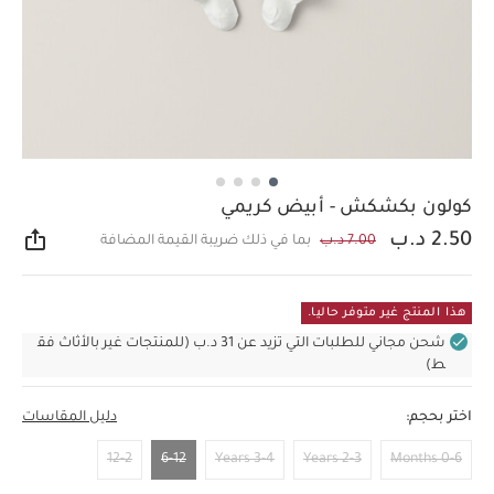
كولون بكشكش - أبيض كريمي
2.50 د.ب
7.00 د.ب
بما في ذلك ضريبة القيمة المضافة
مشار
هذا المنتج غير متوفر حاليا.
شحن مجاني للطلبات التي تزيد عن 31 د.ب (للمنتجات غير بالأثاث فق
ط)
اختر بحجم:
دليل المقاسات
12-2
6-12
3-4 Years
2-3 Years
0-6 Months