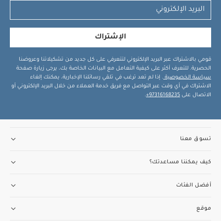
الإشتراك
قومي بالاشتراك عبر البريد الإلكتروني لتتعرفي على كل جديد من تشكيلاتنا وعروضنا
الحصرية. للتعرف أكثر على كيفية التعامل مع البيانات الخاصة بك، يرجى زيارة صفحة
سياسة الخصوصية
. إذا لم تعد ترغب في تلقي رسائلنا الإخبارية، يمكنك إلغاء
الاشتراك في أي وقت عبر التواصل مع فريق خدمة العملاء من خلال البريد الإلكتروني أو
الاتصال على
97316168235+
.
تسوق معنا
كيف يمكننا مساعدتك؟
أفضل الفئات
موقع