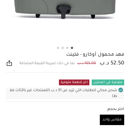
مهد محمول أوكارو - فلينت
52.50 د.ب
105.00 د.ب
بما في ذلك ضريبة القيمة المضافة
مشار
متوفرة في المخزن
اخر قطعة متوفرة
شحن مجاني للطلبات التي تزيد عن 31 د.ب (للمنتجات غير بالأثاث فق
ط)
اختر بحجم:
مقاس واحد