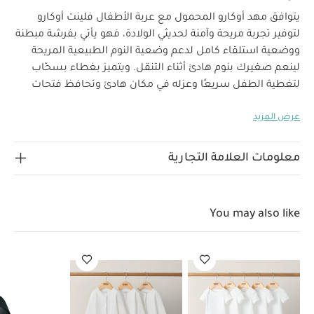
يتوافق مهد أوكارو المحمول مع عربة الأطفال فلينت أوكارو
لتوفير تجربة مريحة وآمنة لحديثي الولادة، فهو يأتي بفرشة مبطنة
ووضعية استلقاء كامل لدعم وضعية النوم الطبيعية المريحة
لينعم صغيرك بنوم هادئ أثناء التنقل.
ويتميز بغطاء بسحّاب
لتغطية الطفل سريعًا وعزله في مكان هادئ وتحافظ فتحات
التهوية على اعتدال درجة حرارة المهد وتجعله أكثر راحة. كما صمم
عرض المزيد
ببطانة جيرسيه بامبو فائقة النعومة بخواص مقاومة للبكتيريا.
صنع من نفس خامات عربة أوكارو فلينت الناعمة بلون رمادي
فاتح لمظهر عصري أنيق.
معلومات العلامة التجارية
خصائص المنتج
تصميم بمقبض سهل الفتح من الأمام
يسمح لك بحمل المهد معك بسهولة
يتناسب مع عربة
You may also like
أطفال أوكارو للاستمتاع بنزهة مريحة
فرشة مبطنة بوضعية
مسطحة للاستخدام منذ الولادة للنوم بشكل طبيعي
غطاء
علوي بفتحات
بطانة من قماش بامبو ناعم
خامات معاد
تدويرها
غطاء بسحّاب للفتح والإغلاق
حلقة لتثبيت
الألعاب
العمر المناسب:
0-9 كغم/ حتى يتمكن
مواصفات المنتج: