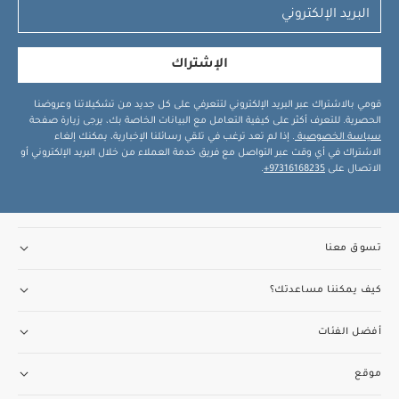
الإشتراك
قومي بالاشتراك عبر البريد الإلكتروني لتتعرفي على كل جديد من تشكيلاتنا وعروضنا
الحصرية. للتعرف أكثر على كيفية التعامل مع البيانات الخاصة بك، يرجى زيارة صفحة
سياسة الخصوصية
. إذا لم تعد ترغب في تلقي رسائلنا الإخبارية، يمكنك إلغاء
الاشتراك في أي وقت عبر التواصل مع فريق خدمة العملاء من خلال البريد الإلكتروني أو
الاتصال على
97316168235+
.
تسوق معنا
كيف يمكننا مساعدتك؟
أفضل الفئات
موقع