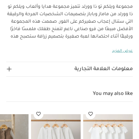
مجموعة ويلكم تو ذا وورلد تتميز مجموعة هدايا وألعاب ويلكم تو
ذا وورلد من ماماز وباباز بتصميمات الشخصيات المرحة والرقيقة
التي ستنال إعجاب صغيركم على الفور. صممت هذه المجموعة
الأفضل مبيعًا من فرو صناعي ناعم لتمنح طفلك ملمسًا فاخرًا
ورقيقًا أثناء احتضانها.
لعبة صغيرة بتصميم زرافة ستصبح هذه
الزرافة الصغيرة الصديق الجديد والمفضل لصغيرك، فهي
عرض المزيد
مصنوعة من فرو صناعي ناعم لتمنح صغيرك شعورًا لطيفًا عند
لماذا
احتضان تصميمها الرقيق والمثالي للاستخدام منذ الولادة.
تشتري هذا المنتج:
معلومات العلامة التجارية
تصميم مصنوع من فرو صناعي ناعم
شخصية زرافة مرحة
مواصفات المنتج:
مناسب منذ الولادة
الأبعاد
تعليمات
الارتفاع: 21 x العرض: 16 x العمق: 8 سم
You may also like
السلامة وتحذيرات:
العمر المناسب: منذ الولادة معايير
السلامة: ‏EN71‏
قد يعجبك أيضاً:
طقم ألبسة قطعة واحدة بأكمام
قصيرة قماش عضوي بلون أبيض - 5 قطع
طقم بيجاما قطعة واحدة
عضوية بلون أبيض - 3 قطع
طقم فيست ناعم ولباس الكل في واحد - بيج
رمبر وافل
روب بتصميم أرنب