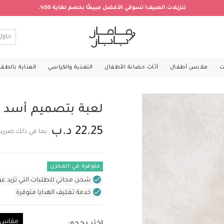
تنزيلات الصيف! تسوقي الأفضل مبيعًا بخصم لغاية 50%.
ت
ملابس أطفال
أثاث حضانة الأطفال
التغذية والكراسي
العناية بالطف
لعبة بتصميم أسد تو
22.25 د.ب
بما في ذلك ضريبة
متوفرة في المخزن
شحن مجاني للطلبات التي تزيد عن 31 د.ب (للمنتجات غير بالأثاث ف
خدمة تغليف الهدايا متوفرة
مقاس و