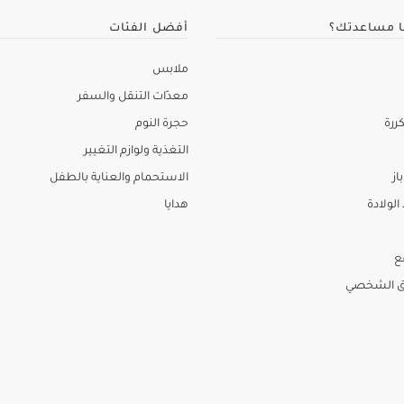
ا مساعدتك؟
أفضل الفئات
ملابس
معدّات التنقل والسفر
ررة
حجرة النوم
التغذية ولوازم التغيير
از
الاستحمام والعناية بالطفل
لولادة
هدايا
ع
ق الشخصي