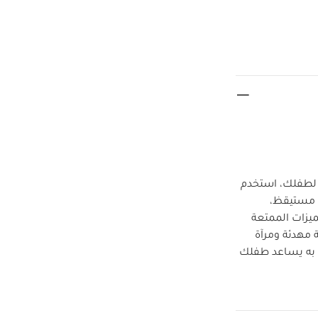
م لطفلك، استخدم
و مستيقظ،
يزات الممتعة
مهدئة ومرآة
 به يساعد طفلك
ية لجعل هذا
 ذراعيه لتشجيعه
فال الصغار.