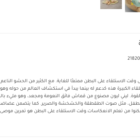
21820
ل وقت الاستلقاء على البطن ممتعًا للغاية. مع الكثير من الحشو الناع
اء الكبيرة هذه كدعم له بينما يبدأ في استكشاف العالم من حوله وه
قوة. ليني ليون مصنوع من قماش فائق النعومة ومجعد، وهو مليء بالم
 الطفل، مثل صوت الطقطقة والخشخشة والصرير. كما يتضمن عضاضة 
مكنوا من تعلم الانعكاسات.
وقت الاستلقاء على البطن هو تمرين موصى
ت رقبته وكتفه. لعبة ليني ليون اللطيفة وقت الاستلقاء على البطن مثال
تعًا وجذابًا.
وسادة ناعمة من أقمشة لطيفة، مثالية لدعم الطفل على
ليئة بالأصوات والملمس والأنماط المثيرة للحواس لإمتاع وإسعاد الأط