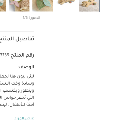
الصورة 1/6
تفاصيل المنتج
رقم المنتج
3739
الوصف:
ليني ليون هنا لجع
وسادة وقت الاستلق
ويتطور ويكتسب ال
التي تُحفز حواس
آمنة للأطفال، ليت
على بناء قوة عضلا
عرض المزيد
النشاط الأساسي مم
على تحريك رأسه.
م