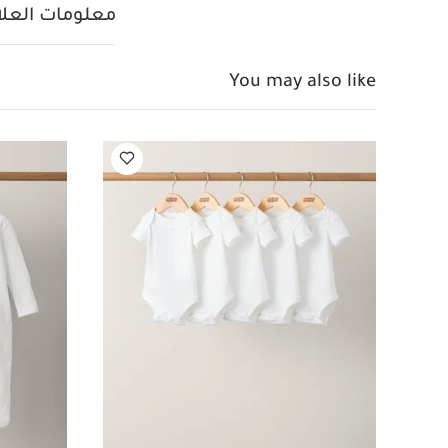
الخصائص الرئيس
معلومات العلام
متناسقة مع مجموعة play
تحذ
عمق 30 سم
You may also like
من السرير. لا ت
أحدث معايير السل
قماش عضوي بلون أبيض -
لوقت الاستلقاء على 
ذا ورلد