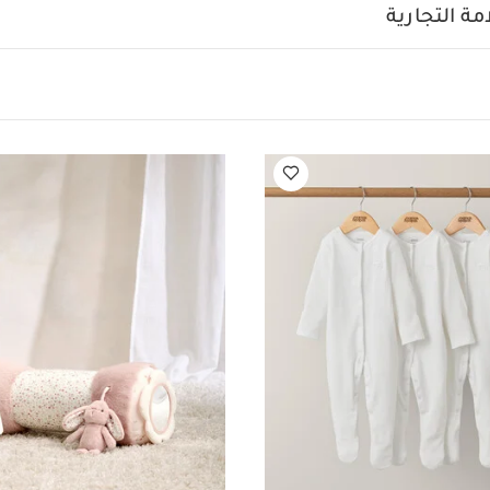
ية:
لعبة أسد لطيفة وناعمة لوقت البطن
تدعم تطوير عضلات
ة التجارية
0 شهر فما فوق
المواصفات:
Baby
ير: لا توضع داخل سرير الطفل حيث يمكنه استخدامه كدعامة 
خالي من BPA
جميع منتجات ماماز وباب
ستخدم هذا المنتج كدعم.
امة البريطانية والأوروبية.
قد يعجبك أيضاً:
طقم ألبسة قطعة وا
 5 قطع
طقم بيجاما قطعة واحدة عضوية بلون أبيض - 3 قطع
وسادة ملفوف
البطن بتصميم أرنب - وردي
مفرش لعب ويلكم تو ذا وورلد بتصميم أرنب - وردي
مف