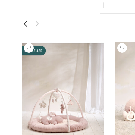
 وقت البطن
الأبعاد: ارتفاع 19 × عرض 65 ×
للتسلق للخروج
از تتوافق مع
حدة بأكمام قصيرة
ة ويلكم تو ذا وورلد
رش لعب - ويلكم تو