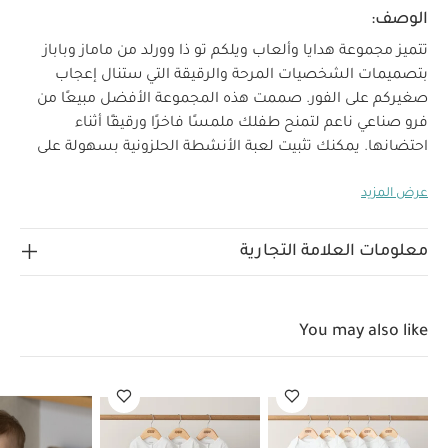
الوصف:
تتميز مجموعة هدايا وألعاب ويلكم تو ذا وورلد من ماماز وباباز
بتصميمات الشخصيات المرحة والرقيقة التي ستنال إعجاب
صغيركم على الفور. صممت هذه المجموعة الأفضل مبيعًا من
فرو صناعي ناعم لتمنح طفلك ملمسًا فاخرًا ورقيقًا أثناء
احتضانها.
يمكنك تثبيت لعبة الأنشطة الحلزونية بسهولة على
عربة طفلك أو المهد المحمول للحفاظ على ابتسامة طفلك أثناء
عرض المزيد
التنقل بالخارج، فهي تأتي بدمى حيوانات سفاري المميزة
لمجموعة ويلكم تو ذا وورلد وتتميز بأصوات خشخشة وصرير
لماذا تشتري هذا المنتج:
وفرو صناعي بملمس فائق النعومة.
معلومات العلامة التجارية
تصميم بشخصيات حيوانات سفاري من مجموعة ويلكم تو ذا
وورلد
أصوات خشخشة وصرير وملمس فائق النعومة
يمكن تركيبها في عربة طفلك ليلعب بها
قد يعجبك أيضاً:
طقم
You may also like
ألبسة قطعة واحدة بأكمام قصيرة قماش عضوي بلون أبيض - 5 قطع
طقم بيجاما قطعة واحدة عضوية بلون أبيض - 3 قطع
صدرية بأكمام
طويلة من سيترون - نقشة مركبات
طقم قبعة وقفازات قماش ناعم
كريمي
صندل شمواه باللون ستون