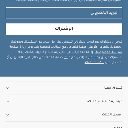
اشترك في نشرتنا الإخبارية وكن أول من تصله أحدث عروضنا ومنتجاتنا الجديدة.
الإشتراك
قومي بالاشتراك عبر البريد الإلكتروني لتتعرفي على كل جديد من تشكيلاتنا وعروضنا
الحصرية. للتعرف أكثر على كيفية التعامل مع البيانات الخاصة بك، يرجى زيارة صفحة
سياسة الخصوصية
. إذا لم تعد ترغب في تلقي رسائلنا الإخبارية، يمكنك إلغاء
الاشتراك في أي وقت عبر التواصل مع فريق خدمة العملاء من خلال البريد الإلكتروني أو
الاتصال على
97316168235+
.
تسوق معنا
كيف يمكننا مساعدتك؟
أفضل الفئات