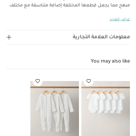
مبهج مما يجعل قطعها المختلفة إضافة متناسقة مع مختلف
ديكورات غرف الأطفال.
سينعم طفلك بمزيد من الراحة والدفء
عرض المزيد
في الأمسيات الشتوية الباردة مع هذا اللحاف الناعم، فهو
مناسب للأطفال بنسبة 12 شهرًا ومصنوع من قطن جيرسيه
بنسبة 100‏%‏‏ حتى لا يسبب تهيج لبشرة طفلتك الحساسة
معلومات العلامة التجارية
ليستمتع صغيرك بنوم هادئ ومريح طوال كل ليلة.
يأتي بتصميم
بوجهين لتتمكني من التبديل بينهما لإضفاء لمسات مرحة
متنوعة إلى غرفة طفلك، كما يتناسق تصيميه المزين بنقشة
You may also like
منطاد مع مجموعة الديكورات الداخلية الأساسية ليكسبها
خصائص المنتج:
طابعًا مبهجًا.
تصميم بوجهين بنقشة منطاد
مصنوع من قطن جيرسيه بنسبة 100‏%‏‏ لحماية بشرة طفلك من
التهيج مناسب من عمر 12 شهرًا هل تريدين معرفة المقصود من
معدل دفء؟ نقدم لك دليل عملي وبسيط لمساعدتك في تحديد
درجة الحرارة المثالية لطفلك الأبعاد: العرض 100 × الطول 120
مواصفات المنتج:
سم
العمر المناسب:
غير مناسب للأطفال أقل من 12 شهرًا
الخامات: الخامة الأساسية - 100‏%‏‏ قطن، الحشو - 100‏%‏‏ بوليستر
تعليمات العناية: غسل في الغسالة بدرجة حرارة 40 مئوية،