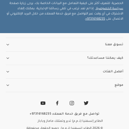
الحصرية. للتعرف أكثر على كيفية التعامل مع البيانات الخاصة بك، يرجى زيارة صفحة
سياسة الخصوصية
. إذا لم تعد ترغب في تلقي رسائلنا الإخبارية، يمكنك إلغاء
الاشتراك في أي وقت عبر التواصل مع فريق خدمة العملاء من خلال البريد الإلكتروني أو
الاتصال على
97316168235+
.
تسوق معنا
كيف يمكننا مساعدتك؟
أفضل الفئات
موقع
تواصل مع فريق خدمة العملاء
97316168235+
الطاير إنسغنيا (ذ.م.م) تدير وتمتلك ماماز وباباز
© 2026 الطاير إنسغنيا (ذ.م.م). جميع الحقوق محفوظة