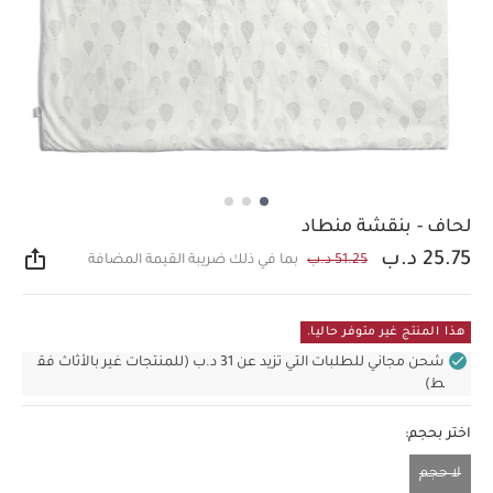
لحاف - بنقشة منطاد
25.75 د.ب
51.25 د.ب
بما في ذلك ضريبة القيمة المضافة
مشار
هذا المنتج غير متوفر حاليا.
شحن مجاني للطلبات التي تزيد عن 31 د.ب (للمنتجات غير بالأثاث فق
ط)
اختر بحجم:
لا حجم