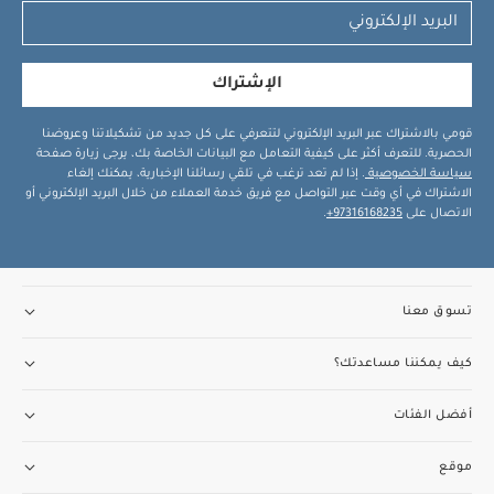
الإشتراك
قومي بالاشتراك عبر البريد الإلكتروني لتتعرفي على كل جديد من تشكيلاتنا وعروضنا
الحصرية. للتعرف أكثر على كيفية التعامل مع البيانات الخاصة بك، يرجى زيارة صفحة
سياسة الخصوصية
. إذا لم تعد ترغب في تلقي رسائلنا الإخبارية، يمكنك إلغاء
الاشتراك في أي وقت عبر التواصل مع فريق خدمة العملاء من خلال البريد الإلكتروني أو
الاتصال على
97316168235+
.
تسوق معنا
كيف يمكننا مساعدتك؟
أفضل الفئات
موقع