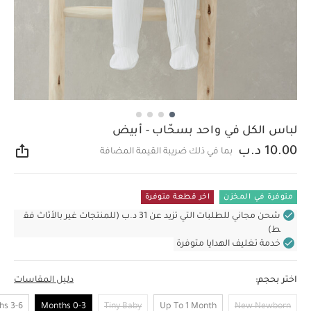
لباس الكل في واحد بسحّاب - أبيض
10.00 د.ب
بما في ذلك ضريبة القيمة المضافة
مشار
متوفرة في المخزن
اخر قطعة متوفرة
شحن مجاني للطلبات التي تزيد عن 31 د.ب (للمنتجات غير بالأثاث فق
ط)
خدمة تغليف الهدايا متوفرة
اختر بحجم:
دليل المقاسات
3-6 Months
0-3 Months
Tiny Baby
Up To 1 Month
New Newborn