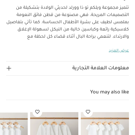
تتميز مجموعة ويلكم تو ذا وورلد لحديثي الولادة بتشكيلة من
التصميمات المريحة، فهي مصنوعة من قطن فائق النعومة
بملمس لطيف على بشرة الأطفال الحساسة. كما تأتي بتفاصيل
كلاسيكية رائعة وكباسين خالية من النيكل لسهولة الإغلاق
والارتداء. لتنعمي براحة البال أثناء قضاء كل لحظة مع
صغيرك.
سيحظى صغيرك بإطلالة مريحة مع هذا اللباس الكل
عرض المزيد
في واحد طويل الأكمام المصنوع من قطن عضوي ناعم، ويأتي
لماذا تشتري هذا
بسحّاب في الأمام لسهولة الارتداء والتغيير.
المنتج:
معلومات العلامة التجارية
تصميم مصنوع من قطن مستدام وخالٍ من المواد الكيميائية
تصميم سهل الارتداء بسحّاب في الأمام
أكمام طويلة
بتصميم مثالي للأيام الباردة
قد يعجبك أيضاً:
طقم ألبسة قطعة
You may also like
واحدة بأكمام قصيرة قماش عضوي بلون أبيض - 5 قطع
طقم بيجاما
قطعة واحدة عضوية بلون أبيض - 3 قطع
طقم ألبسة قطعة واحدة بدون
أكمام قماش عضوي بلون أبيض - 5 قطع
لباس قطعة واحدة بسحاب
ونقشة أرنب
طقم جاكيت مبطن، 3 قطع