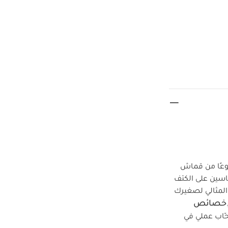
 ويأتي مصنوعًا من قماش
باسين على الكتف
المثالي لصغيرك
خصائص
ّاب عملي في