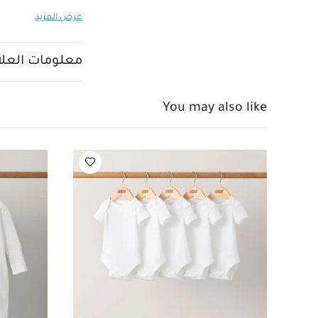
الأسفل لتغيير الح
عرض المزيد
لصغيرك خلال مراح
المجموعة نفسها
أسفل الذراعين
معلومات العلام
سم
تعليمات ا
You may also like
بطانية يجب الانتبا
النار
قد يعجبك أيض
واحدة عضوية بلون أبيض -
أكلاود
غطاء لأوقات ا