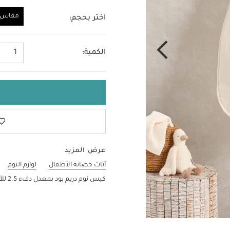
مقاس و
اختر بحجم:
مقاس واحد
الكمية:
1
عرض المزيد
أثاث حضانة الأطفال
لوازم النوم
كيس نوم دريم بود بمعدل دفء 2.5 للأطفال منذ الولادة حتى 6 شهور - ويلكم تو ذا وورلد داكلينج