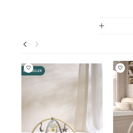
قاس المثالي
 أخرى من
قابلة للتعديل
العرض: 47 × الطول: 75
كيس النوم مخصص للاستخدام في المهد أو السرير لا يُستخدم إذا
د إغلاقها أثناء الاستخدام يرجى التأكد من إحكام غلق فتحة
 الطفل من التسلق خارج المهد لا يستخدم مع غطاء لحاف أو
إلى تعريض حياة
ستخدام كيس النوم فور ظهور أولى علامات التلف يحفظ المنتج بعيدًا عن
طقم بيجاما قطعة
ضة - دريم أبون