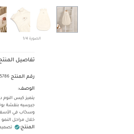
الصورة 1/4
تفاصيل المنتج
رقم المنتج
55786
الوصف:
جيرسيه بنقشة بونت
وسحّاب في الأسفل
خلال مراحل النمو ال
المنتج:
تصميم 