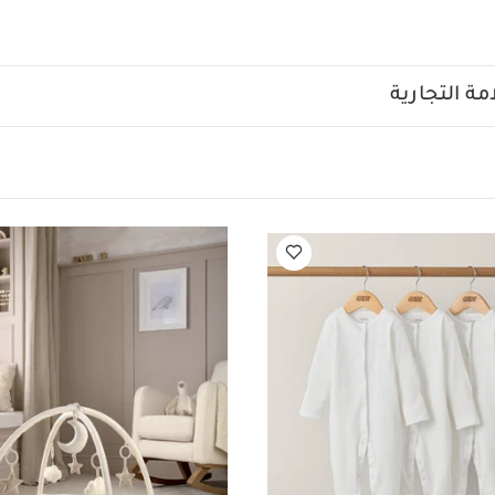
فاضات في الليل دون عناء
كباسين أسفل فتحات الذراعين لضبط الم
ل نموه المختلفة
يمكن تنسيق تصميمه المزين بتطريز بط مع قطع
سحّاب في الأسفل لتغيير الحفاضات في الليل بسهولة
كباسين 
مواصفات المنتج:
مصنوع من قطن فائق النعومة
ة التجارية
لسلامة/تحذيرات:
كان يمكن لرأس الطفل المرور من فتحة الرقبة عن
الرقبة وفتحتي الذراعين لا يستخدم عند تمكّن
ه لدرجة حرارة الغرفة وملابس الطفل أثناء النوم. قد يؤدي فرط التدفئة 
طفلك للخطر. يجب التوقف عن ا
اً:
طقم ألبسة قطعة واحدة بأكمام قصيرة قماش عضوي بلون أبيض - 5 قطع
 3 قطع
مفرش لعب بدمية بطة - ويلكم تو ذا ورلد داكلينج
مفرش اللعب والريا
لرضاعة موم آند بلاي متعدد الاستخدامات من دومو - أخضر