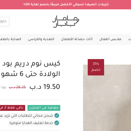
تنزيلات الصيف! تسوقي الأفضل مبيعًا بخصم لغاية 50%.
ت
ملابس أطفال
أثاث حضانة الأطفال
التغذية والكراسي
العناية بالطف
31%
خصم
الولادة حتى 6 شهور - ويلكم تو ذا وورلد داكلينج
19.50 د.ب
28.25 د.ب
بما 
متوفرة في المخزن
باقي فقط 2 في المستودع
شحن مجاني للطلبات التي تزيد عن 31 د.ب (للمنتجات غير بالأثاث ف
خدمة تغليف الهدايا متوفرة