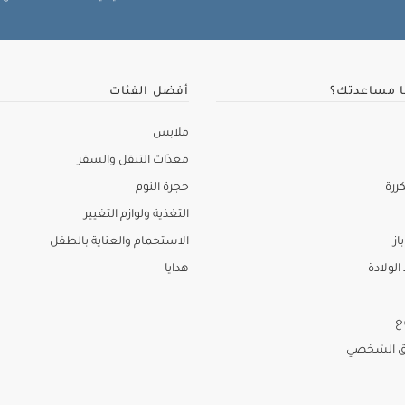
ا مساعدتك؟
أفضل الفئات
ملابس
معدّات التنقل والسفر
ررة
حجرة النوم
التغذية ولوازم التغيير
از
الاستحمام والعناية بالطفل
لولادة
هدايا
ع
ق الشخصي