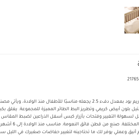
2176
يتميز كيس النوم دريم بود بمعدل دفء 2.5 يجعله مناسبًا للأطفال منذ الولادة،
يل بلون أبيض كريمي وتطريز البط الطائر المميزة للمجموعة. يغلق بك
 لسهولة التغيير وفتحات بأزرار كبس أسفل الذراعين لضبط المقاس 
مختلفة. صنع من قطن فائق النعومة. مناسب منذ الولادة إلى 6 أشهر.
أنيق وعملي يوفر لك ما تحتاجينه لتغيير حفاضات صغيرك في الليل سح