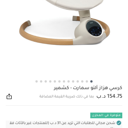
كرسي هزاز ألتو سمارت - كشمير
154.75 د.ب
بما في ذلك ضريبة القيمة المضافة
مشار
متوفرة في المخزن
شحن مجاني للطلبات التي تزيد عن 31 د.ب (للمنتجات غير بالأثاث فق