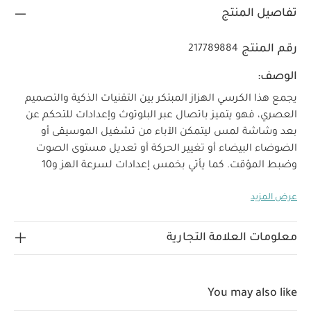
تفاصيل المنتج
رقم المنتج
217789884
الوصف:
يجمع هذا الكرسي الهزاز المبتكر بين التقنيات الذكية والتصميم
العصري، فهو يتميز باتصال عبر البلوتوث وإعدادات للتحكم عن
بعد وشاشة لمس ليتمكن الآباء من تشغيل الموسيقى أو
الضوضاء البيضاء أو تغيير الحركة أو تعديل مستوى الصوت
وضبط المؤقت. كما يأتي بخمس إعدادات لسرعة الهز و10
نغمات مدمجة وخيارات متعددة من النغمات الموسيقية
عرض المزيد
والضوضاء البيضاء وخيارات مختلفة للمؤقت وقضيب للألعاب
مزود بألعاب حسين وضعيتين للإمالة لتتمكني من اختيار ما
يناسب طفلك عبر تقنية البلوتوث. يتميز بتفاصيل جمالية وألوان
معلومات العلامة التجارية
ناعمة وقاعدة بلون خشب طبيعي ليتوافق مع ديكورات غرفة
طفلك بسهولة. يمكن استخدامه منذ الولادة وحتى وزن 9 كغم.
لماذا تشترين هذا المنتج؟
You may also like
تصميم خفيف الوزن وسهل الحمل
تقنيات ذكية يشمل