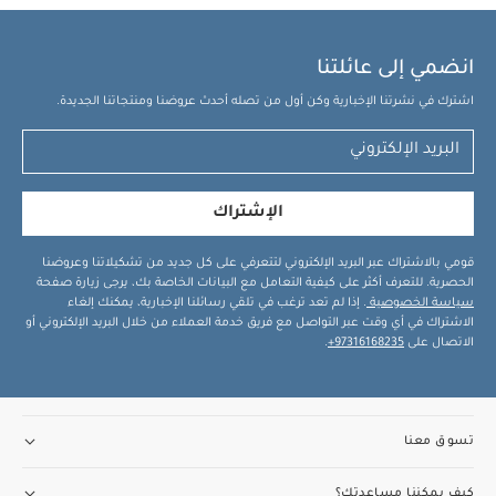
قطع
طقم بيجاما قطعة واحدة عضوية بلون أبيض - 3 قطع
مجموعة
جوارب وردية ( 5 قطع)
جهاز مزيل هواء الحليب تومي تيبي لتهدئة المغص
انضمي إلى عائلتنا
طقم شرشف سلة موسى بحواف مطاطية بلون أبيض كريمي - قطعتان
اشترك في نشرتنا الإخبارية وكن أول من تصله أحدث عروضنا ومنتجاتنا الجديدة.
الإشتراك
قومي بالاشتراك عبر البريد الإلكتروني لتتعرفي على كل جديد من تشكيلاتنا وعروضنا
الحصرية. للتعرف أكثر على كيفية التعامل مع البيانات الخاصة بك، يرجى زيارة صفحة
سياسة الخصوصية
. إذا لم تعد ترغب في تلقي رسائلنا الإخبارية، يمكنك إلغاء
الاشتراك في أي وقت عبر التواصل مع فريق خدمة العملاء من خلال البريد الإلكتروني أو
الاتصال على
97316168235+
.
تسوق معنا
كيف يمكننا مساعدتك؟