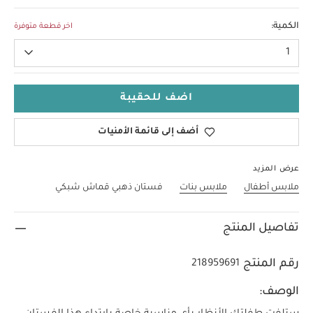
18 شهر - 2 سنة
الكمية:
اخر قطعة متوفرة
1
اضف للحقيبة
أضف إلى قائمة الأمنيات
عرض المزيد
ملابس أطفال
ملابس بنات
فستان ذهبي قماش شبكي
تفاصيل المنتج
رقم المنتج
218959691
الوصف: