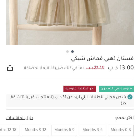
فستان ذهبي قماش شبكي
13.00 د.ب
27.25 د.ب
بما في ذلك ضريبة القيمة المضافة
مشار
متوفرة في المخزن
اخر قطعة متوفرة
شحن مجاني للطلبات التي تزيد عن 31 د.ب (للمنتجات غير بالأثاث فق
ط)
اختر بحجم:
دليل المقاسات
12-18 Months
9-12 Months
6-9 Months
3-6 Months
0-3 Months