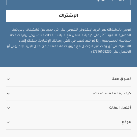
الإشتراك
قومي بالاشتراك عبر البريد الإلكتروني لتتعرفي على كل جديد من تشكيلاتنا وعروضنا
الحصرية. للتعرف أكثر على كيفية التعامل مع البيانات الخاصة بك، يرجى زيارة صفحة
سياسة الخصوصية
. إذا لم تعد ترغب في تلقي رسائلنا الإخبارية، يمكنك إلغاء
الاشتراك في أي وقت عبر التواصل مع فريق خدمة العملاء من خلال البريد الإلكتروني أو
الاتصال على
97316168235+
.
تسوق معنا
كيف يمكننا مساعدتك؟
أفضل الفئات
موقع