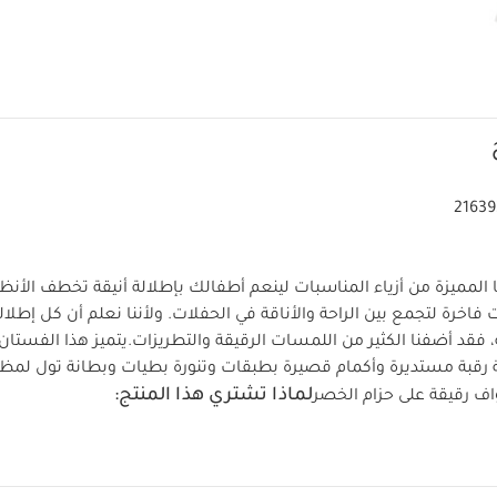
21639
المميزة من أزياء المناسبات لينعم أطفالك بإطلالة أنيقة تخطف الأنظا
اخرة لتجمع بين الراحة والأناقة في الحفلات. ولأننا نعلم أن كل إطلال
 فقد أضفنا الكثير من اللمسات الرقيقة والتطريزات.
يتميز هذا الفستان
 رقبة مستديرة وأكمام قصيرة بطبقات وتنورة بطيات وبطانة تول لمظ
لماذا تشتري هذا المنتج:
واف رقيقة على حزام الخصر
الخ
تول
تصميم بعقدة كبيرة
أكمام بطبقات على شكل زهرة توليب
يمات العناية/الإرشادات:
 درجة مئوية
ممنوع استخدام المبيّضات
تجفيف بدرجة ح