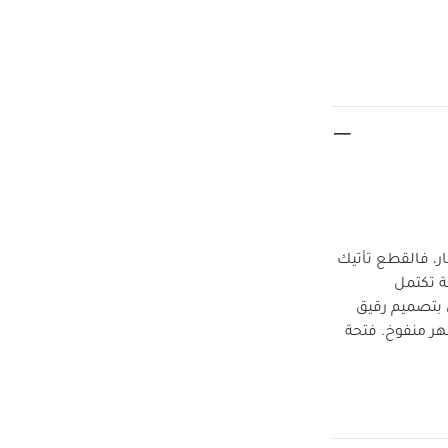
ر، فالقطع تأتيك
ة تكتمل
 بتصميم رقيق
هر منفوخ. فتحة
امات:
رارة منخفضة