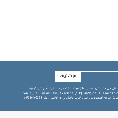
الإشتراك
في على كل جديد من تشكيلاتنا وعروضنا الحصرية. للتعرف أكثر على كيفية
ة صفحة
سياسة الخصوصية
. إذا لم تعد ترغب في تلقي رسائلنا الإخبارية، يمكنك
يق خدمة العملاء من خلال البريد الإلكتروني أو الاتصال على
97316168235+
.