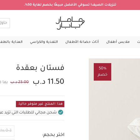
تنزيلات الصيف! تسوقي الأفضل مبيعًا بخصم لغاية 50%.
ت
ملابس أطفال
أثاث حضانة الأطفال
التغذية والكراسي
العناية بالطف
فستان بعقدة
50%
خصم
11.50 د.ب
23.00 د.ب
بما ف
هذا المنتج غير متوفر حاليا.
شحن مجاني للطلبات التي تزيد عن 31 د.ب (للمنتجات غير بالأثاث ف
0-3 Months
اختر بحجم: