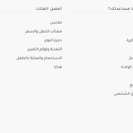
ا مساعدتك؟
أفضل الفئات
ملابس
معدّات التنقل والسفر
ررة
حجرة النوم
التغذية ولوازم التغيير
از
الاستحمام والعناية بالطفل
لولادة
هدايا
ع
ق الشخصي