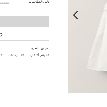
دليل المقاسات
2-3 Years
12-18 Months
عرض المزيد
ملابس أطفال
ملابس بنات
فس