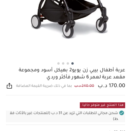
عربة أطفال بيبي زن يويو2 بهيكل أسود ومجموعة
مقعد عربة لعمر 6 شهور فأكثر وردي
170.00 د.ب
240.00 د.ب
بما في ذلك ضريبة القيمة المضافة
مشار
هذا المنتج غير متوفر حاليا.
شحن مجاني للطلبات التي تزيد عن 31 د.ب (للمنتجات غير بالأثاث فق
ط)