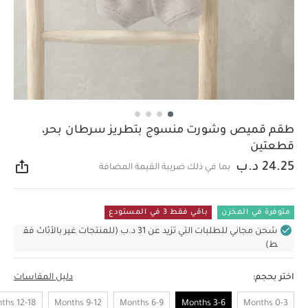
طقم قميص وشورت منسوج بتطريز سرطان بحر،
قطعتين
24.25 د.ب
بما في ذلك ضريبة القيمة المضافة
مشار
متوفرة في المخزن
باقي فقط 3 في المستودع
شحن مجاني للطلبات التي تزيد عن 31 د.ب (للمنتجات غير بالأثاث فق
ط)
اختر بحجم:
دليل المقاسات
12-18 Months
9-12 Months
6-9 Months
3-6 Months
0-3 Months