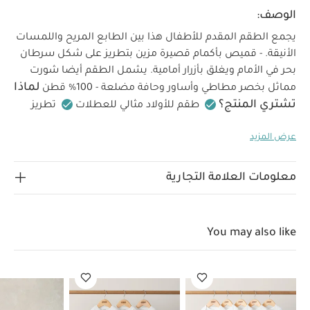
الوصف:
يجمع الطقم المقدم للأطفال هذا بين الطابع المريح واللمسات
الأنيقة. - قميص بأكمام قصيرة مزين بتطريز على شكل سرطان
بحر في الأمام ويغلق بأزرار أمامية. يشمل الطقم أيضا شورت
لماذا
مماثل بخصر مطاطي وأساور وحافة مضلعة - 100% قطن
تشتري المنتج؟
طقم للأولاد مثالي للعطلات
تطريز
رائع على شكل سرطان البحر
قطن خالص ناعم على البشرة
عرض المزيد
خصائص المنتج؟
يجمع الطقم المقدم للأطفال هذا بين
الطابع المريح واللمسات الأنيقة. - قميص بأكمام قصيرة مزين
بتطريز على شكل سرطان بحر في الأمام ويغلق بأزرار أمامية.
معلومات العلامة التجارية
يشمل الطقم أيضا شورت مماثل بخصر مطاطي وأساور وحافة
الخامة:
تعليمات
مضلعة - 100% قطن
100% قطن
العناية والإرشادات:
يُغسل على درجة حرارة 40 درجة
You may also like
مئوية
لا يُستخدم المُبيض
يُجفف في المجفف على درجة
حرارة منخفضة
يُكوى على درجة حرارة منخفضة
لا يُنظف
تنظيفًا جافًا
تُغسل الألوان الداكنة منفصلة
يُغسل
ويُكوى من الداخل إلى الخارج
قد يعجبك أيضاً:
طقم ألبسة قطعة
واحدة بأكمام قصيرة قماش عضوي بلون أبيض - 5 قطع
طقم بيجاما