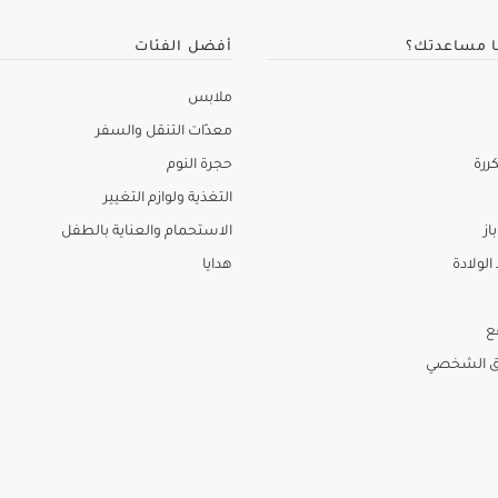
ا مساعدتك؟
أفضل الفئات
ملابس
معدّات التنقل والسفر
ررة
حجرة النوم
التغذية ولوازم التغيير
از
الاستحمام والعناية بالطفل
لولادة
هدايا
ع
ق الشخصي