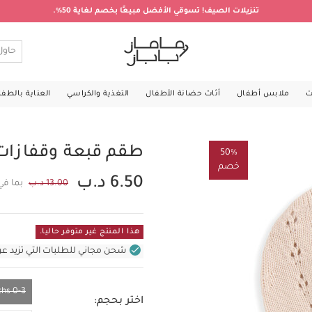
تنزيلات الصيف! تسوقي الأفضل مبيعًا بخصم لغاية 50%.
ت
ملابس أطفال
أثاث حضانة الأطفال
التغذية والكراسي
العناية بالطف
طقم قبعة وقفازات
50%
خصم
6.50 د.ب
13.00 د.ب
بما في
هذا المنتج غير متوفر حاليا.
شحن مجاني للطلبات التي تزيد عن 31 د.ب (للمنتجات غير بالأثاث ف
0-3 Months
اختر بحجم: