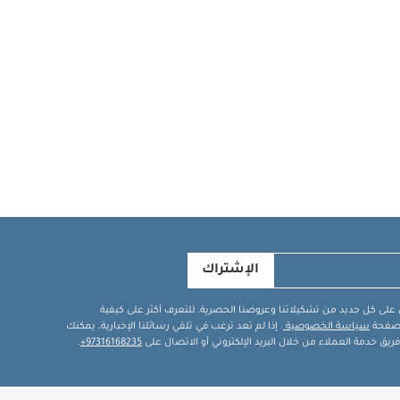
الإشتراك
في على كل جديد من تشكيلاتنا وعروضنا الحصرية. للتعرف أكثر على كيفية
ة صفحة
سياسة الخصوصية
. إذا لم تعد ترغب في تلقي رسائلنا الإخبارية، يمكنك
يق خدمة العملاء من خلال البريد الإلكتروني أو الاتصال على
97316168235+
.