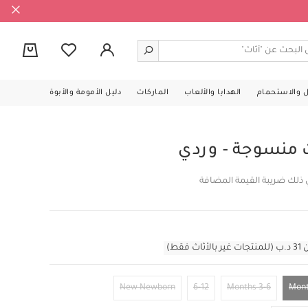
0
ل والاستحمام
الهدايا والألعاب
الماركات
دليل الأمومة والأبوة
 منسوجة - وردي
 ذلك ضريبة القيمة المضافة
قط)
New Newborn
6-12
3-6 Months