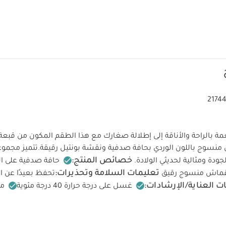
2174
 بالراحة والأناقة إلى إطلالة صغارك مع هذا الطقم المكون من قبعة
سوج باللون الوردي بحافة صدفية ونقشة بونتيل رقيقة.
تتميز مجموع
خصائص المنتج:
ودة ومثالية لحديثي الولادة.
حافة صدفية على ا
تعليمات السلامة وتحذيرات:
ماش منسوج رقيق
تحفظ بعيدًا عن الن
ت العناية/الإرشادات:
غسل على درجة حرارة 40 درجة مئوية
مم
ف على درجة حرارة منخفضة
كيّ على درجة حرارة منخفضة
ممنوع ا
كنة على حدة
كيّ على الجانب الداخلي
قد يعجبك أيضاً:
طقم ألبسة قطعة
 أبيض - 5 قطع
طقم بيجاما قطعة واحدة عضوية بلون أبيض - 3 قطع