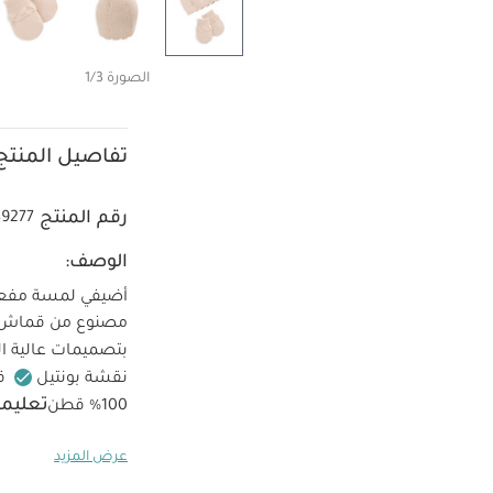
الصورة 1/3
تفاصيل المنتج
رقم المنتج
49277
الوصف:
أضيفي لمسة مفعمة
مصنوع من قماش من
بتصميمات عالية الج
نقشة بونتيل
ق
تعليما
100‏%‏‏ قطن
المبيضات
تجفي
عرض المزيد
تغسل الألوان الدا
قصيرة قماش عضوي بلون