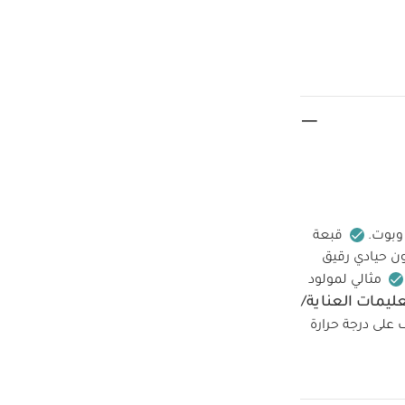
وبوت.
قبعة
ن حيادي رقيق
مثالي لمولود
ليمات العناية/
على درجة حرارة
مة وتحذيرات:
طقم ألبسة قطعة واحدة بأكمام قصيرة قماش عضوي بلون أبيض - 5
ف بتصميم ديناصور