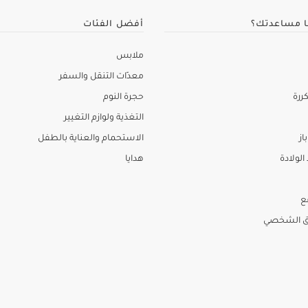
ا مساعدتك؟
أفضل الفئات
ملابس
معدّات التنقل والسفر
ررة
حجرة النوم
التغذية ولوازم التغيير
از
الاستحمام والعناية بالطفل
لولادة
هدايا
ع
ق الشخصي