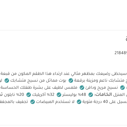
21848
سيحظى رضيعك بمظهر مثالي عند ارتداء هذا الطقم المكون من قبعة 
متشابك ناعم ومزينة برقعة
بوت مماثل من نسيج متشابك
لو
نسيج مريح ودافئ
ملمس لطيف على بشرة طفلك الحساسة
الخامات:
تع
 المنزل
48% بوليستر
32% أكريليك
20% نايلون
ل على 40 درجة مئوية
لا تستخدم المبيضات
تجفيف بالمجفف 
تعليمات السلا
ى درجة حرارة منخفضة
لا تستخدم التنظيف الجاف
النار
قد يعجبك أيضاً:
 واحدة عضوية بلون أبيض - 3 قطع
أفرول نسيج بونتيل
حذاء مفتوح من الخل