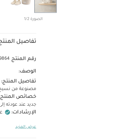
الصورة 1/2
تفاصيل المنتج
رقم المنتج
9864
الوصف:
تفاصيل المنتج:
مصنوعة من نسيج 
خصائص المنتج:
جديد عند عودته إلى
الإرشادات:
غسي
منخفضة
كي عل
عرض المزيد
يُحفظ بعيدًا عن 
قطع
طقم بيجاما قطعة