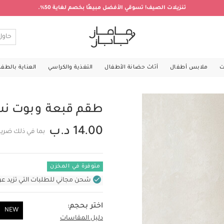
تنزيلات الصيف! تسوقي الأفضل مبيعًا بخصم لغاية 50%.
ت
ملابس أطفال
أثاث حضانة الأطفال
التغذية والكراسي
العناية بالطف
طقم قبعة وبوت نسيج متشابك،
14.00 د.ب
بما في ذلك ضريب
متوفرة في المخزن
شحن مجاني للطلبات التي تزيد عن 31 د.ب (للمنتجات غير بالأثاث ف
اختر بحجم:
NEW
دليل المقاسات
NEW