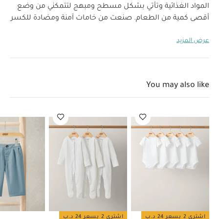
المواد الغذائية وتأتي بشكل مسطح ومبهج لتتمكني من وضع
أقصى كمية من الطعام. صنعت من خامات آمنة ومضادة للكسر
لضمان الحفاظ على سلامة الطعام وبقائه طازجًا لفترة طويلة.
عرض المزيد
خصائص المنتج:
عبوات ثلج خفيف ورفيعة
جل خالي من
السموم في الداخل وخامات مضادة للكسر من الخارج
العمر
تصميم آمن على المواد الغذائية
مواصفات المنتج:
2 سنوات فأكثر
الأبعاد (سم):
8.3
المناسب/الفئة العمرية
You may also like
الوزن الصافي (كغم):
0.03
× 8.8
تعليمات العناية/
الإرشادات:
غسيل يدوي فقط
غير آمن للوضع في
غسالة الأطباق
غير مناسب للميكروويف
يتضمن المنتج:
طقم من 3 عبوات ثلج
قد يعجبك أيضاً:
طقم ألبسة قطعة واحدة
بأكمام قصيرة قماش عضوي بلون أبيض - 5 قطع
طقم بيجاما قطعة
واحدة عضوية بلون أبيض - 3 قطع
بنطال سمارت باللون الأزرق
قارورة ماء
سيترون متوسطة - 500 مل - بالرينا
لعبة لينة بتصميم دب
اشتري 2 بسعر 24 د.ب
اشتري 2 بسعر 24 د.ب