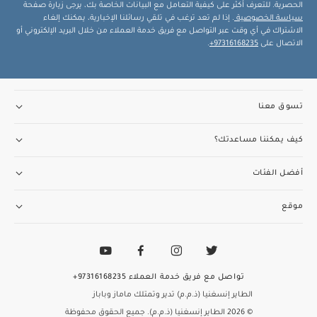
الحصرية. للتعرف أكثر على كيفية التعامل مع البيانات الخاصة بك، يرجى زيارة صفحة
سياسة الخصوصية
. إذا لم تعد ترغب في تلقي رسائلنا الإخبارية، يمكنك إلغاء
الاشتراك في أي وقت عبر التواصل مع فريق خدمة العملاء من خلال البريد الإلكتروني أو
الاتصال على
97316168235+
.
تسوق معنا
كيف يمكننا مساعدتك؟
أفضل الفئات
موقع
تواصل مع فريق خدمة العملاء
97316168235+
الطاير إنسغنيا (ذ.م.م) تدير وتمتلك ماماز وباباز
© 2026 الطاير إنسغنيا (ذ.م.م). جميع الحقوق محفوظة