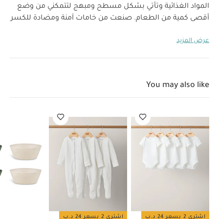
المواد الغذائية وتأتي بشكل مسطح ومبهج لتتمكني من وضع
أقصى كمية من الطعام. صنعت من خامات آمنة ومضادة للكسر
لضمان الحفاظ على سلامة الطعام وبقائه طازجًا لفترة طويلة.
عرض المزيد
خصائص المنتج:
عبوات ثلج خفيف ورفيعة
جل خالي من
السموم في الداخل وخامات مضادة للكسر من الخارج
العمر
تصميم آمن على المواد الغذائية
مواصفات المنتج:
2 سنوات فأكثر
الأبعاد (سم):
8.3
المناسب/الفئة العمرية
You may also like
الوزن الصافي (كغم):
0.03
× 8.8
تعليمات العناية/
الإرشادات:
غسيل يدوي فقط
غير آمن للوضع في
غسالة الأطباق
غير مناسب للميكروويف
يتضمن المنتج:
طقم من 3 عبوات ثلج
قد يعجبك أيضاً:
طقم ألبسة قطعة واحدة
بأكمام قصيرة قماش عضوي بلون أبيض - 5 قطع
طقم بيجاما قطعة
واحدة عضوية بلون أبيض - 3 قطع
طقم أوعية من مواد حيوية من سيترون
- 4 قطع بلون أخضر/كريمي
طقم بيجاما لباس قطعة واحدة بتطريز
ونقشة فيل، 3 قطع
طقم بودي سوت أبيض بأكمام طويلة قطن عضوي،
5 قطع
اشتري 2 بسعر 24 د.ب
اشتري 2 بسعر 24 د.ب