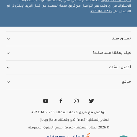
سياسة الخصوصية
. إذا لم تعد ترغب في تلقي رسائلنا الإخبارية، يمكنك إلغاء
الاشتراك في أي وقت عبر التواصل مع فريق خدمة العملاء من خلال البريد الإلكتروني أو
الاتصال على
97316168235+
.
تسوق معنا
كيف يمكننا مساعدتك؟
أفضل الفئات
موقع
تواصل مع فريق خدمة العملاء
97316168235+
الطاير إنسغنيا (ذ.م.م) تدير وتمتلك ماماز وباباز
© 2026 الطاير إنسغنيا (ذ.م.م). جميع الحقوق محفوظة