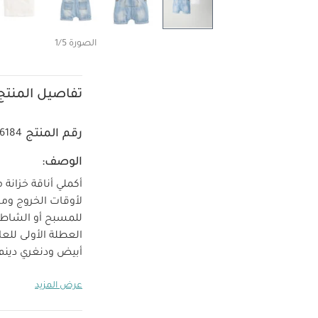
الصورة 1/5
تفاصيل المنتج
رقم المنتج
6184
الوصف:
أكملي أناقة خزان
لأوقات الخروج وم
للمسبح أو الشاطئ،
العطلة الأولى للعائ
أبيض ودنغري دينم
على الكتف لسهولة ال
عرض المزيد
ومتناسقًا لصغارك
تي شيرت بكباس