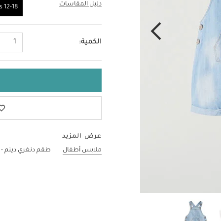
دليل المقاسات
12-18 Months
12-18 Months
الكمية:
1
عرض المزيد
ملابس أطفال
طقم دنغري دينم -