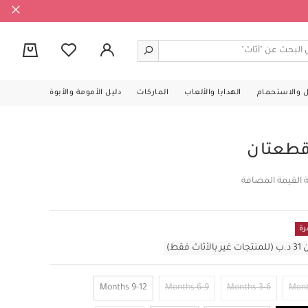
0
ل والاستحمام
الهدايا والألعاب
الماركات
دليل الأمومة والأبوة
قطعتان
 القيمة المضافة
رة
قط)
9-12 Months
6-9 Months
3-6 Months