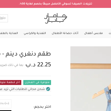
تنزيلات الصيف! تسوقي الأفضل مبيعًا بخصم لغاية 50%.
ت
ملابس أطفال
أثاث حضانة الأطفال
التغذية والكراسي
العناية بالطف
طقم دنغري دينم - 
22.25 د.ب
بما في ذلك ضريبة
متوفرة في المخزن
اخر قطعة متوف
شحن مجاني للطلبات التي تزيد عن 31 د.ب (للمنتجات غير بالأثاث ف
0-3 Months
اختر بحجم: