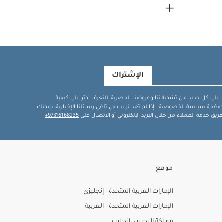
الإشتراك
في على كل جديد من تشكيلاتنا وعروضنا الحصرية. للتعرف أكثر على كيفية
ة صفحة
سياسة الخصوصية
. إذا لم تعد ترغب في تلقي رسائلنا الإخبارية، يمكنك
يق خدمة العملاء من خلال البريد الإلكتروني أو الاتصال على
97316168235+
.
موقع
الإمارات العربية المتحدة - إنجليزي
الإمارات العربية المتحدة - العربية
مملكة البحرين -إنجليزي