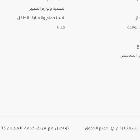
التغذية ولوازم التغيير
از
الاستحمام والعناية بالطفل
لولادة
هدايا
ع
ق الشخصي
الطاير إنسغنيا (ذ.م.م). جميع الحقوق
تواصل مع فريق خدمة العملاء
35+