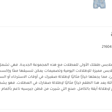
21604
ة ملابس طفلك الأولى للعطلات مع هذه المجموعة الجديدة، فهي تش
لابس مميزة للإطلالات اليومية وتصميمات يمكن تنسيقها معًا وإكسسو
 مما يجعلها خيارًا مثاليًا لإطلالة صغيرك في أوقات الاسترخاء أو ال
لة.
يعد هذا الطقم خيارًا مثاليًا لإطلالة صغارك في العطلات، فهو ي
 لإطلالة أيقة بالكامل. صنع التي شيرت من قطن جيرسيه ناعم بأكمام
ارتداء ويتميز الدنغري بتصميم دينم بدون أكمام وأزرار زينة، مما يجعله خيا
خصائص المنتج:
.
طقم متناسق أنيق يمكن ارتداؤه وحده أو تنسي
ين للإغلاق على الكتف لسهولة وسرعة الارتداء
دنغري مزين بأزرار