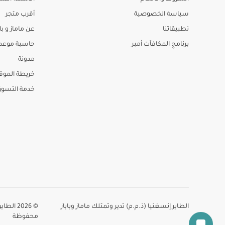
سياسة الخصوصية
أقرب متجر
تطبيقاتنا
عن ماماز و باب
برنامج المكافآت أمبر
حاسبة موعد ا
مدونة
خريطة الموق
خدمة التسو
الطاير إنسغنيا (ذ.م.م) تدير وتمتلك ماماز وباباز
© 2026 
محفوظة