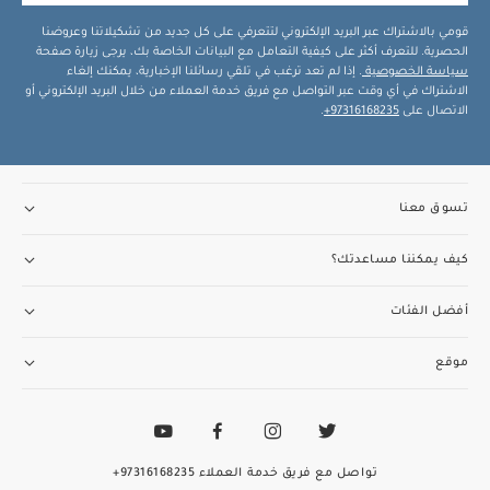
قومي بالاشتراك عبر البريد الإلكتروني لتتعرفي على كل جديد من تشكيلاتنا وعروضنا
الحصرية. للتعرف أكثر على كيفية التعامل مع البيانات الخاصة بك، يرجى زيارة صفحة
سياسة الخصوصية
. إذا لم تعد ترغب في تلقي رسائلنا الإخبارية، يمكنك إلغاء
الاشتراك في أي وقت عبر التواصل مع فريق خدمة العملاء من خلال البريد الإلكتروني أو
الاتصال على
97316168235+
.
تسوق معنا
كيف يمكننا مساعدتك؟
أفضل الفئات
موقع
تواصل مع فريق خدمة العملاء
97316168235+