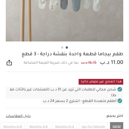
طقم بيجاما قطعة واحدة بنقشة دراجة - 3 قطع
11.00 د.ب
16.75 د.ب
بما في ذلك ضريبة القيمة المضافة
مشار
هذا المنتج غير متوفر حاليا.
شحن مجاني للطلبات التي تزيد عن 31 د.ب (للمنتجات غير بالأثاث فق
ط)
أطقم متعددة القطع - اشتري 2 بسعر 24 د.ب
اختر بحجم:
دليل المقاسات
6-9 Months
3-6 Months
0-3 Months
Up To 1 Month
NEW