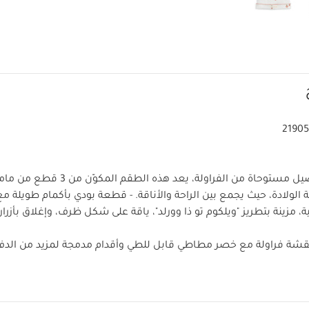
21905
ناعم ولطيف بتفاصيل مستوحاة من الفراولة، يعد هذه ا
ثة الولادة، حيث يجمع بين الراحة والأناقة.
- قطعة بودي بأكمام طويلة مع
ينة بتطريز "ويلكوم تو ذا وورلد"، ياقة على شكل ظرف، وإغلاق بأزر
بنقشة فراولة مع خصر مطاطي قابل للطي وأقدام مدمجة لمزيد من الد
شة الفراولة مزينة بشارة منسوجة بعبارة "ويلكوم تو ذا وورلد"، مع حاف
خصائص المنتج:
10%
يتميز هذا الطقم 