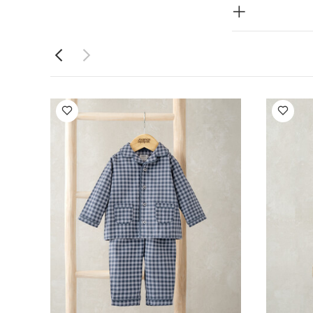
ة البودي بأكمام
رف وأساور مطاطية
طاطي قابل للطي
. مصنوع بالكامل
شادات:
نخفضة
كي
 الكي على الجهة
طقم بيجاما
ن أزرق
طقم