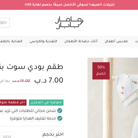
تنزيلات الصيف! تسوقي الأفضل مبيعًا بخصم لغاية 50%.
ت
ملابس أطفال
أثاث حضانة الأطفال
التغذية والكراسي
العناية بالطف
طقم بودي سوت بنقش
50%
خصم
7.00 د.ب
14.00 د.ب
بما في
متوفرة في المخزن
اخر قطعة متوف
شحن مجاني للطلبات التي تزيد عن 31 د.ب (للمنتجات غير بالأثاث ف
خدمة تغليف الهدايا متوفرة
اختر بحجم:
NEW