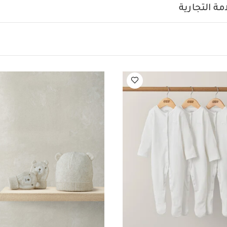
 الفراولة، ليمنح طفلتكِ إطلالة متكاملة منذ أيامها الأولى. تأتي قطع
ة التجارية
يق لعبارة "ويلكوم تو ذا وورلد"، بالإضافة إلى ياقة عملية على شكل ظ
 سهل بأزرار كبس. كما يتضمن ليغينغز بطبعة الفراولة مع خصر م
تمل بقبعة متناسقة بحافة مزينة بتفصيل بيكو وشارة ترحيبية منسوجة
الخامات:
تعليمات العناية/الإر
قصى درجات الراحة.
قطن 100%
ة 40
يُمنع استخدام المبيّض
تجفيف بالمجفف بدرجة حرارة م
ضة
يُمنع التنظيف الجاف
تُنظف الألوان الداكنة بشكل منفصل مع
أيضاً:
طقم ألبسة قطعة واحدة بأكمام قصيرة قماش عضوي بلون أبيض - 5 قطع
 أبيض - 3 قطع
طقم قبعة وقفازات منسوج
طقم بيجامة بنقشة مربعات بلو
 زهور