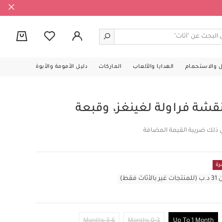
0
ل والاستحمام
الهدايا والألعاب
الماركات
دليل الأمومة والأبوة
ة فراولة لغينغز، وقبعة
 ذلك ضريبة القيمة المضافة
رة
قط)
3-6 Months
0-3 Months
Up To 1 Month