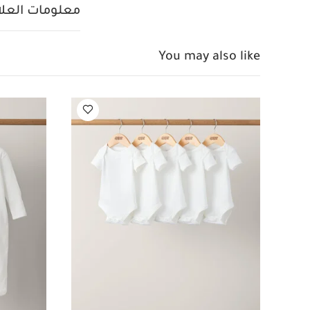
ومتناسق مستوحى من
معلومات العلام
طويلة مع تطريز أن
مكشكشة، مع إغلاق
وأقدام مدمجة، وتك
You may also like
من القطن لتوفير أ
تنظيف عند درجة حرار
بدرجة حرارة منخف
الداخلية
قد يعجبك 
قطعة واحدة عضوية بلون
بيجامة منسوج بنقشة