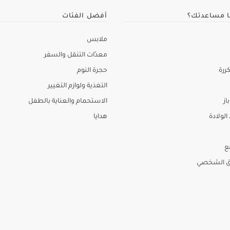
ا مساعدتك؟
أفضل الفئات
ملابس
معدّات التنقل والسفر
ررة
حجرة النوم
التغذية ولوازم التغيير
از
الاستحمام والعناية بالطفل
لولادة
هدايا
ع
ق الشخصي