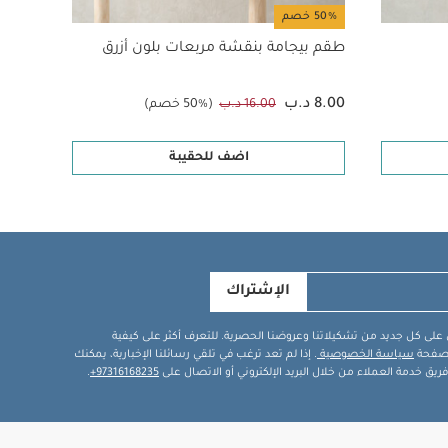
50% خصم
50% خصم
طقم بيجامة بنقشة مربعات بلون أزرق
طقم ب
8.00 د.ب
8.00 د.ب
16.00 د.ب
(50% خصم)
اضف للحقيبة
الإشتراك
في على كل جديد من تشكيلاتنا وعروضنا الحصرية. للتعرف أكثر على كيفية
ة صفحة
سياسة الخصوصية
. إذا لم تعد ترغب في تلقي رسائلنا الإخبارية، يمكنك
يق خدمة العملاء من خلال البريد الإلكتروني أو الاتصال على
97316168235+
.