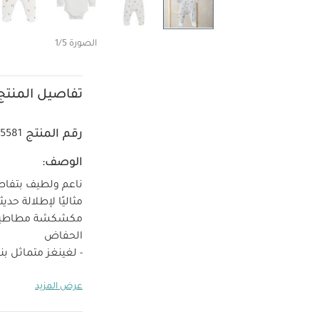
الصورة 1/5
تفاصيل المنتج
رقم المنتج
5581
الوصف:
مثاليًا لإطلالة حدي
مكشكشة مطاطية، مز
الحفاض
- لغينغز متماثل 
- قبعة متناسقة بنق
عرض المزيد
وتفصيل بيكو ناعم
- مصنوعة من القطن 0