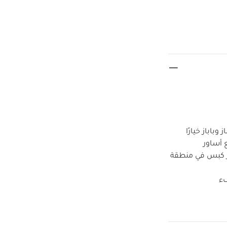
لطقم المكوّن من 3 قطع من ماماز وباباز خيارًا
 أساور
ار كبس في منطقة
فء
ة قابلة للطي
المكوّن من 3 قطع بتصميم ناعم