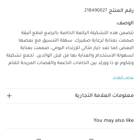
رقم المنتج
218490027
الوصف:
تتضمن هذه التشكيلة الرائعة الخاصة بالرضع قطع أنيقة
صممت بعناية لرعاية صغيرك. سهلة التنسيق مع بعضها
البعض كما تعد خيار مثالي للإرتداء اليومي، صممت بعناية
لسهولة الاستخدام والعناية بها من قبل الوالدين. تجمع تشكيلة
ويلكوم تو ذا وورلد بين الخامات الناعمة والقصات المريحة لتلائم
طفلك خلال أسابيعه الأولى في العالم. يتضمن هذا الطقم
عرض المزيد
خمس بودي سوت أبيض بأكمام طويلة كما صنع من القطن
العضوي الأبيض فائق النعومة بملمس لطيف على بشرة
الرضع. يغلق الطقم بأزرار كبس لسهولة الارتداء ويزدان برقعة
معلومات العلامة التجارية
خصائص المنتج:
شعار ويلكوم تو ذا وورلد.
قطن عضوي
نقي ناعم ولطيف على بشرته الحساسة
إغلاق بأزرار كبس
الخامات:
لسهولة الارتداء
رقعة منسوجة
You may also like
تعليمات العناية/الإرشادات:
100% قطن
تنظيف بالغسالة على 40 درجة
لا تستخدم المبيضات
تجفيف بالمجفف على البارد
كي بارد
لا تستخدم التنظيف