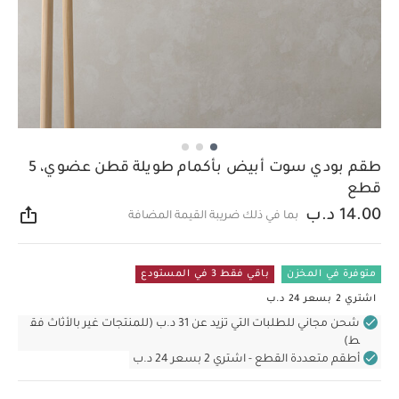
طقم بودي سوت أبيض بأكمام طويلة قطن عضوي، 5
قطع
14.00 د.ب
بما في ذلك ضريبة القيمة المضافة
مشار
متوفرة في المخزن
باقي فقط 3 في المستودع
اشتري 2 بسعر 24 د.ب
شحن مجاني للطلبات التي تزيد عن 31 د.ب (للمنتجات غير بالأثاث فق
ط)
أطقم متعددة القطع - اشتري 2 بسعر 24 د.ب