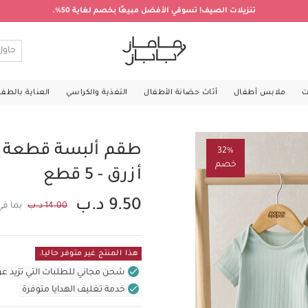
تنزيلات الصيف! تسوقي الأفضل مبيعًا بخصم لغاية 50%.
ت
ملابس أطفال
أثاث حضانة الأطفال
التغذية والكراسي
العناية بالطف
طقم ألبسة قطعة و
32%
خصم
أزرق - 5 قطع
9.50 د.ب
14.00 د.ب
بما في
هذا المنتج غير متوفر حاليا.
شحن مجاني للطلبات التي تزيد عن 31 د.ب (للمنتجات غير بالأثاث ف
خدمة تغليف الهدايا متوفرة