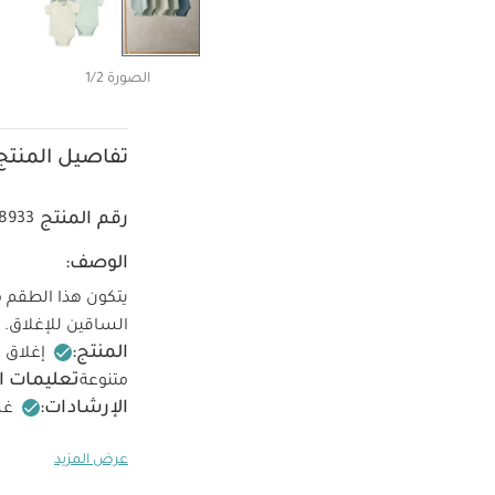
الصورة 1/2
تفاصيل المنتج
رقم المنتج
8933
الوصف:
الساقين للإغلاق.
المنتج:
إغلاق 
تعليمات ا
متنوعة
الإرشادات:
غسل
حرارة منخفضة
عرض المزيد
كيّ على الجانب 
قطع
طقم بيجاما قطعة