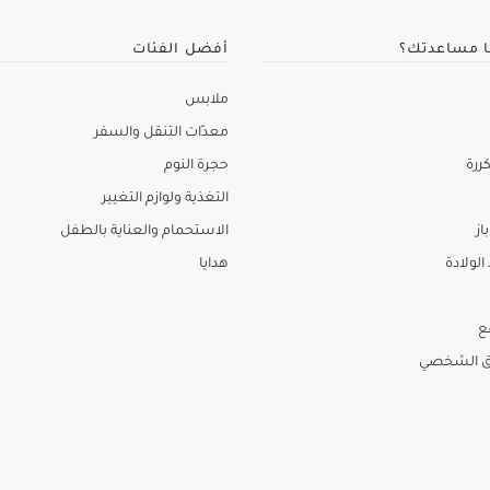
ا مساعدتك؟
أفضل الفئات
ملابس
معدّات التنقل والسفر
ررة
حجرة النوم
التغذية ولوازم التغيير
از
الاستحمام والعناية بالطفل
لولادة
هدايا
ع
ق الشخصي