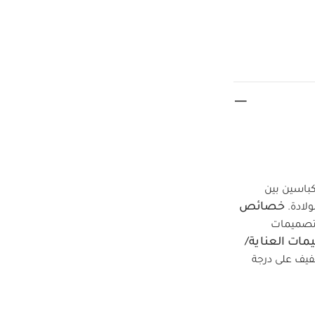
 وكباسين بين
خصائص
ولادة.
تصميمات
مات العناية/
فيف على درجة
 الداكنة على حدة
طقم ألبسة قطعة واحدة بأكمام قصيرة قماش عضوي بلون أبيض - 5
ماش عضوي بلون