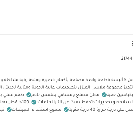
21744
يتكون هذا الطقم من 5 ألبسة قطعة واحدة مضلعة بأكمام قصيرة وفتحة رقبة متداخلة
تتميز مجموعة ملابس المنزل بتصميمات عالية الجودة ومثالية لحديثي ال
بكباسين خفية
قطن مضلع ومسامي بملمس ناعم
طقم عملي ب
لسلامة وتحذيرات:
الخامات:
تعلي
تحفظ بعيدًا عن النار
100‏%‏‏ قطن
 على درجة حرارة 40 درجة مئوية
ممنوع استخدام المبيضات
تج
كيّ على درجة حرارة منخفضة
ممنوع التنظيف الجاف
تغسل الألوان
الداخلي
قد يعجبك أيضاً:
 واحدة عضوية بلون أبيض - 3 قطع
طقم ألبسة قطعة واحدة بدون أكمام ق