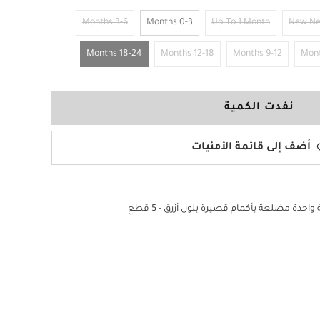
3-6 Months
0-3 Months
Up To 1 Month
New N
18-24 Months
12-18 Months
9-12 Months
نفدت الكمية
أضف إلى قائمة الأمنيات
دة مضلعة بأكمام قصيرة بلون أزرق - 5 قطع