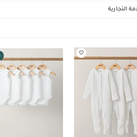
 بولو مخطط
أفرول سيرساكر
ة التجارية