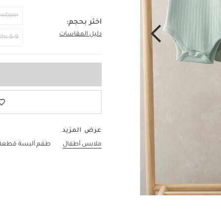
ewborn
اختر بحجم:
دليل المقاسات
18-24 Months
6-9 Months
عرض المزيد
ملابس أطفال
طقم ألبسة قطعة واح