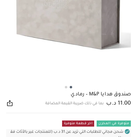
صندوق هدايا M&P – رمادي
11.00 د.ب
بما في ذلك ضريبة القيمة المضافة
مشار
متوفرة في المخزن
اخر قطعة متوفرة
شحن مجاني للطلبات التي تزيد عن 31 د.ب (للمنتجات غير بالأثاث فق