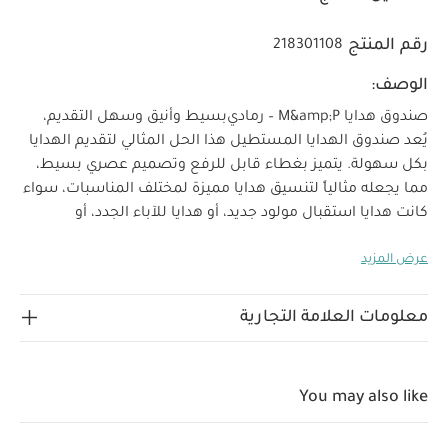
رقم المنتج
218301108
الوصف:
صندوق هدايا M&amp;P – رمادي
بسيط وأنيق وسهل التقديم،
يُعد صندوق الهدايا المستطيل هذا الحل المثالي لتقديم الهدايا
بكل سهولة. يتميز بغطاء قابل للرفع وتصميم عصري بسيط،
مما يجعله مثالياً لتنسيق هدايا مميزة لمختلف المناسبات، سواء
كانت هدايا استقبال مولود جديد، أو هدايا للآباء الجدد، أو
للاحتفال بمولود ذكر أو أنثى.
عرض المزيد
هدايا جميلة بتقديم مميز. الجميع يحب تلقي الهدايا، لكن متعة
العطاء تكون أحياناً أعظم—خاصة عند الاحتفال بقدوم مولود
جديد.
معلومات العلامة التجارية
في ماماز باباز، قمنا بتصميم مجموعة جديدة من صناديق الهدايا
الأنيقة التي يمكن تعبئتها بعناية بمنتجات متنوعة، من الملابس
والبطانيات إلى الألعاب الناعمة. كل صندوق يمنحك الفرصة
You may also like
لتقديم هدية مخصصة تناسب كل عائلة وكل مناسبة.
يتسع لما يصل إلى 5 منتجات — ابدأ بإضافة المنتجات إلى سلة