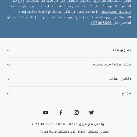
قومي بالاشتراك عبر البريد الإلكتروني لتتعرفي على كل جديد من تشكيلاتنا وعروضنا
الحصرية. للتعرف أكثر على كيفية التعامل مع البيانات الخاصة بك، يرجى زيارة صفحة
سياسة الخصوصية
. إذا لم تعد ترغب في تلقي رسائلنا الإخبارية، يمكنك إلغاء
الاشتراك في أي وقت عبر التواصل مع فريق خدمة العملاء من خلال البريد الإلكتروني أو
الاتصال على
97316168235+
.
تسوق معنا
كيف يمكننا مساعدتك؟
أفضل الفئات
موقع
تواصل مع فريق خدمة العملاء
97316168235+
الطاير إنسغنيا (ذ.م.م) تدير وتمتلك ماماز وباباز