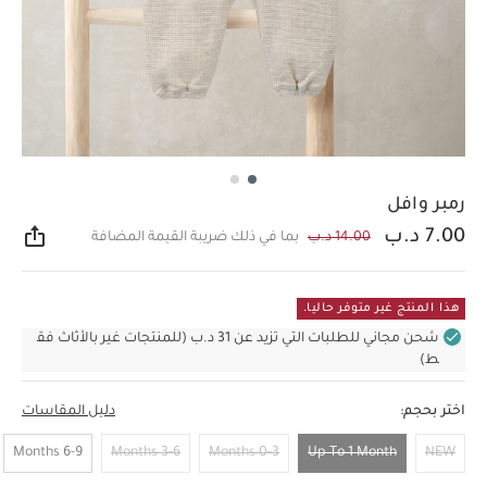
رمبر وافل
7.00 د.ب
14.00 د.ب
بما في ذلك ضريبة القيمة المضافة
مشار
هذا المنتج غير متوفر حاليا.
شحن مجاني للطلبات التي تزيد عن 31 د.ب (للمنتجات غير بالأثاث فق
ط)
اختر بحجم:
دليل المقاسات
6-9 Months
3-6 Months
0-3 Months
Up To 1 Month
NEW