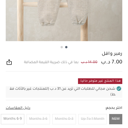
رمبر وافل
7.00 د.ب
14.00 د.ب
بما في ذلك ضريبة القيمة المضافة
مشار
هذا المنتج غير متوفر حاليا.
شحن مجاني للطلبات التي تزيد عن 31 د.ب (للمنتجات غير بالأثاث فق
ط)
اختر بحجم:
دليل المقاسات
6-9 Months
3-6 Months
0-3 Months
Up To 1 Month
NEW