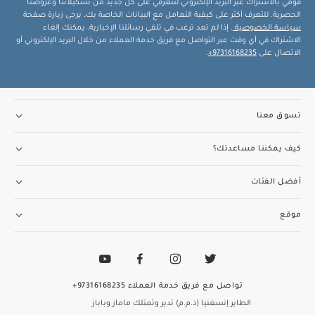
قومي بالاشتراك عبر البريد الإلكتروني لتتعرفي على كل جديد من تشكيلاتنا وعروضنا
الحصرية. للتعرف أكثر على كيفية التعامل مع البيانات الخاصة بك، يرجى زيارة صفحة
سياسة الخصوصية
. إذا لم تعد ترغب في تلقي رسائلنا الإخبارية، يمكنك إلغاء
الاشتراك في أي وقت عبر التواصل مع فريق خدمة العملاء من خلال البريد الإلكتروني أو
الاتصال على
97316168235+
.
تسوق معنا
كيف يمكننا مساعدتك؟
أفضل الفئات
موقع
تواصل مع فريق خدمة العملاء
97316168235+
الطاير إنسغنيا (ذ.م.م) تدير وتمتلك ماماز وباباز