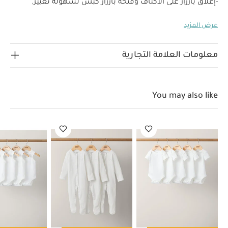
-إغلاق بأزرار على الأكتاف وفتحة بأزرار كبس لسهولة تغيير.
الحفاض
عرض المزيد
"
قماش ناعم بملمس وافل
سهل للارتداء اليومي
فتحات عملية
لسهولة التبديل
"الخامة الخارجية: 100% قطن
حواف: 97% قطن 3% إيلاستين"
"تنظيف في درجة حرارة 40 درجة
معلومات العلامة التجارية
مئوية / لا تستخدمي مبيضات / تجفيف بالمجفف على البارد /
يكوى على درجة حرارة منخفضة / لا تستخدمي التنظيف الجاف /
تنظف الألوان الداكنة بشكل منفصل و
You may also like
كي على درجة حرارة منخفضة"
يحفظ بعيدًا عن النار
قابل للنظيف
في الغسالة
قد يعجبك أيضاً:
طقم ألبسة قطعة واحدة بأكمام
قصيرة قماش عضوي بلون أبيض - 5 قطع
طقم بيجاما قطعة واحدة
عضوية بلون أبيض - 3 قطع
طقم ألبسة قطعة واحدة بدون أكمام قماش
عضوي بلون أبيض - 5 قطع
رومبر مقسم بألوان
أفرول قصير بنقشة وايلد
ويست