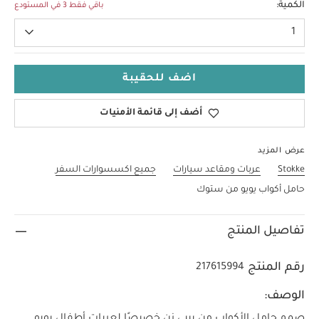
الكمية:
باقي فقط 3 في المستودع
1
اضف للحقيبة
أضف إلى قائمة الأمنيات
عرض المزيد
Stokke
عربات ومقاعد سيارات
جميع اكسسوارات السفر
حامل أكواب يويو من ستوك
تفاصيل المنتج
رقم المنتج
217615994
الوصف:
صمم حامل الأكواب من بيبي زن خصيصًا لعربات أطفال يويو.