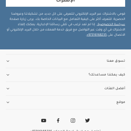
الإشتراك
قومي بالاشتراك عبر البريد الإلكتروني لتتعرفي على كل جديد من تشكيلاتنا وعروضنا
الحصرية. للتعرف أكثر على كيفية التعامل مع البيانات الخاصة بك، يرجى زيارة صفحة
سياسة الخصوصية
. إذا لم تعد ترغب في تلقي رسائلنا الإخبارية، يمكنك إلغاء
الاشتراك في أي وقت عبر التواصل مع فريق خدمة العملاء من خلال البريد الإلكتروني أو
الاتصال على
97316168235+
.
تسوق معنا
كيف يمكننا مساعدتك؟
أفضل الفئات
موقع