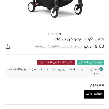
حامل أكواب يويو من ستوك
19.00 د.ب
بما في ذلك ضريبة القيمة المضافة
مشار
متوفرة في المخزن
باقي فقط 3 في المستودع
شحن مجاني للطلبات التي تزيد عن 31 د.ب (للمنتجات غير بالأثاث فق
ط)
اختر بحجم:
مقاس واحد
مقاس واحد