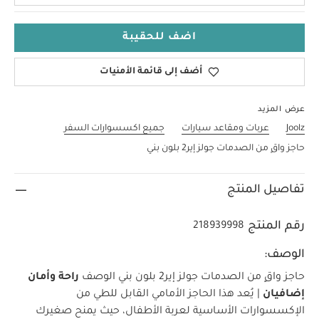
اضف للحقيبة
أضف إلى قائمة الأمنيات
عرض المزيد
Joolz
عربات ومقاعد سيارات
جميع اكسسوارات السفر
حاجز واقٍ من الصدمات جولز إير2 بلون بني
تفاصيل المنتج
رقم المنتج
218939998
الوصف:
حاجز واقٍ من الصدمات جولز إير2 بلون بني
الوصف
راحة وأمان
إضافيان
| يُعد هذا الحاجز الأمامي القابل للطي من
الإكسسوارات الأساسية لعربة الأطفال، حيث يمنح صغيرك