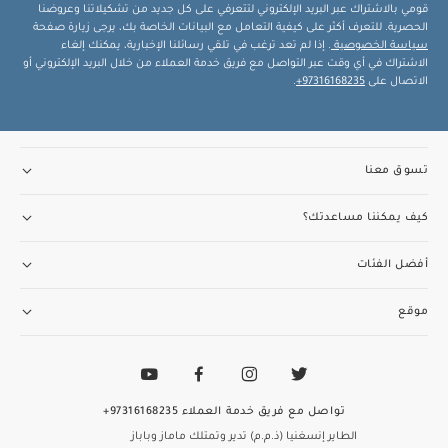
قومي بالاشتراك عبر البريد الإلكتروني لتتعرفي على كل جديد من تشكيلاتنا وعروضنا
الحصرية. للتعرف أكثر على كيفية التعامل مع البيانات الخاصة بك، يرجى زيارة صفحة
سياسة الخصوصية
. إذا لم تعد ترغب في تلقي رسائلنا الإخبارية، يمكنك إلغاء
الاشتراك في أي وقت عبر التواصل مع فريق خدمة العملاء من خلال البريد الإلكتروني أو
الاتصال على
97316168235+
.
تسوق معنا
كيف يمكننا مساعدتك؟
أفضل الفئات
موقع
تواصل مع فريق خدمة العملاء
97316168235+
الطاير إنسغنيا (ذ.م.م) تدير وتمتلك ماماز وباباز