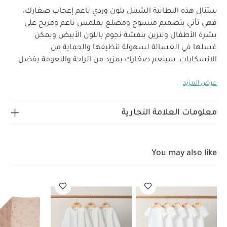
ستنال هذه البطانية الشينل بلون وردي ناعم إعجاب صغارك،
فهي تأتي بتصميم منسوج ومضلع بملمس ناعم ومريح على
بشرة الأطفال وتتزين بنقشة نجوم باللون الأبيض ويمكن
غسلها في الغسالة لسهولة تنظيفها والحماية من
الانسكابات. سينعم صغارك بمزيد من الراحة والنعومة بفضل
قماشها المنسوج والمضلع.
خصائص المنتج:
مزين
عرض المزيد
بنقشة نجوم باللون الأبيض بالكامل
قماش قابل للغسل
في الغسالة للحماية من الانسكابات
العمر المناسب
منذ الولادة
الأبعاد:
مواصفات المنتج:
معلومات العلامة التجارية
العرض: 70 × الطول: 90 سم
تعليمات السلامة:
تجنبي تعرض الطفل للإصابة بالاختناق
أو التشابك.
يحفظ بعيدًا عن النار.
غسل في الغسالة
You may also like
بدرجة حرارة 40 مئوية، وتجفيف على درجة حرارة منخفضة
قد
يعجبك أيضاً:
طقم ألبسة قطعة واحدة بأكمام قصيرة قماش عضوي
بلون أبيض - 5 قطع
طقم بيجاما قطعة واحدة عضوية بلون أبيض - 3
قطع
لحاف ويلكم تو ذا وورلد مزين بزهور
وسادة بتصميم ورقة شجر
طقم شرشف سلة موسى بحواف مطاطية بلون أبيض كريمي - قطعتان