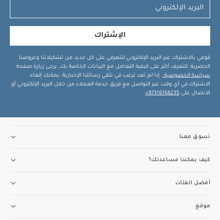
الإشتراك
قومي بالاشتراك عبر البريد الإلكتروني لتتعرفي على كل جديد من تشكيلاتنا وعروضنا
الحصرية. للتعرف أكثر على كيفية التعامل مع البيانات الخاصة بك، يرجى زيارة صفحة
سياسة الخصوصية
. إذا لم تعد ترغب في تلقي رسائلنا الإخبارية، يمكنك إلغاء
الاشتراك في أي وقت عبر التواصل مع فريق خدمة العملاء من خلال البريد الإلكتروني أو
الاتصال على
97316168235+
.
تسوق معنا
كيف يمكننا مساعدتك؟
أفضل الفئات
موقع