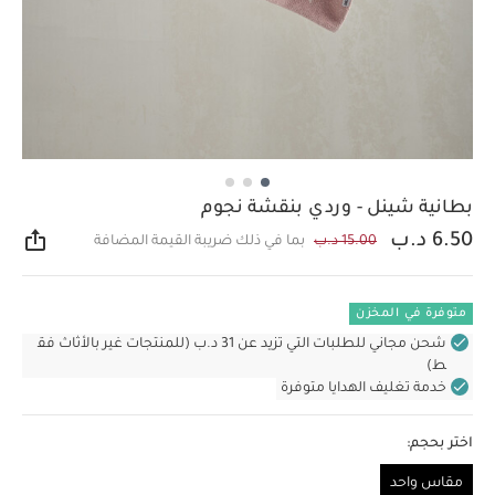
بطانية شينل - وردي بنقشة نجوم
6.50 د.ب
15.00 د.ب
بما في ذلك ضريبة القيمة المضافة
مشار
متوفرة في المخزن
شحن مجاني للطلبات التي تزيد عن 31 د.ب (للمنتجات غير بالأثاث فق
ط)
خدمة تغليف الهدايا متوفرة
اختر بحجم:
مقاس واحد