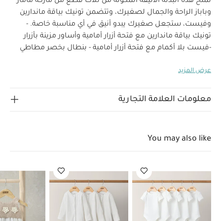
تمنح هذه البدلة الأنيقة المكونة من ثلاث قطع من ماركة ماماز
وباباز الراحة والجمال لصغيرك، وتتضمن تونيك بياقة ماندارين
وفيست، ستجعل صغيرك يبدو أنيق في أي مناسبة خاصة. -
تونيك بياقة ماندارين مع فتحة أزرار أمامية وأساور مزينة بأزرار
-فيست بلا أكمام مع فتحة أزرار أمامية - بنطال بخصر مطاطي
خصائص المنتج:
وأساور قابلة للطي
بدلة أنيقة من ثلاث
عرض المزيد
قطع للصبيان مثالي للمناسبات الخاصة. تتضمن التونيك على
فتحة أزرار أمامية وأساور مزينة بالأزرار، بينما الفيست بلا أكمام
أيضاً بها فتحة أزرار أمامية. يكمل البنطال المطاطي مع أساور
معلومات العلامة التجارية
الخامات:
قابلة للطي الطقم بالراحة والأناقة.
القميص +
البنطال: 79% فيسكوز، 9% كتان، 7% ليوسيل، 5% قطن
تعليمات
الفيست: 80% بوليستر، 18% فيسكوز، 2% إيلاستين
You may also like
العناية/الإرشادات:
تنظيف عند درجة حرارة 40
لا
يستخدم المبيض
تجفيف بدرجة حرارة منخفضة
يكوى
بدرجة حرارة منخفضة
لا ينظف جافاً
تنظف الألوان الداكنة
بشكل منفصل
ينظف ويكوى من الداخل للخارج
قد يعجبك
أيضاً:
طقم ألبسة قطعة واحدة بأكمام قصيرة قماش عضوي بلون أبيض
- 5 قطع
طقم بيجاما قطعة واحدة عضوية بلون أبيض - 3 قطع
فستان
منسوج كروشيه خامات متنوعة
شورت رسمي بطيات
جوارب مزينة