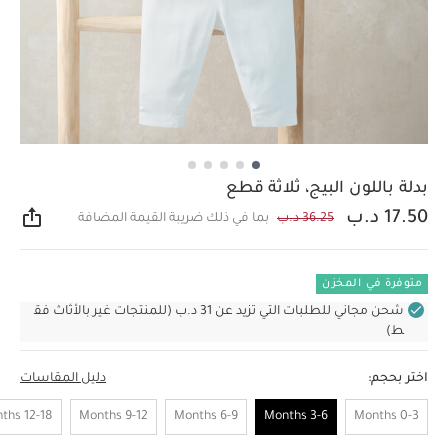
بدلة باللون البيج، ثلاثة قطع
17.50 د.ب
36.25 د.ب
بما في ذلك ضريبة القيمة المضافة
مشار
متوفرة في المخزن
شحن مجاني للطلبات التي تزيد عن 31 د.ب (للمنتجات غير بالأثاث فق
ط)
اختر بحجم:
دليل المقاسات
12-18 Months
9-12 Months
6-9 Months
3-6 Months
0-3 Months