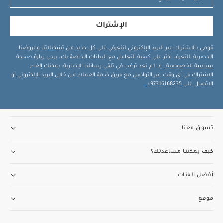
الإشتراك
قومي بالاشتراك عبر البريد الإلكتروني لتتعرفي على كل جديد من تشكيلاتنا وعروضنا
الحصرية. للتعرف أكثر على كيفية التعامل مع البيانات الخاصة بك، يرجى زيارة صفحة
سياسة الخصوصية
. إذا لم تعد ترغب في تلقي رسائلنا الإخبارية، يمكنك إلغاء
الاشتراك في أي وقت عبر التواصل مع فريق خدمة العملاء من خلال البريد الإلكتروني أو
الاتصال على
97316168235+
.
تسوق معنا
كيف يمكننا مساعدتك؟
أفضل الفئات
موقع