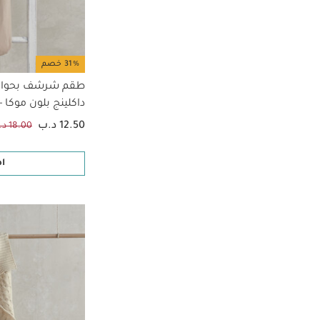
31% خصم
طقم شرشف بحواف م
داكلينج بلون موكا 
12.50 د.ب
18.00 د.ب
ا