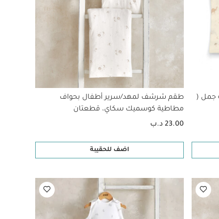
 جمل (
طقم شرشف لمهد/سرير أطفال بحواف
مطاطية كوسميك سكاي، قطعتان
23.00 د.ب
اضف للحقيبة