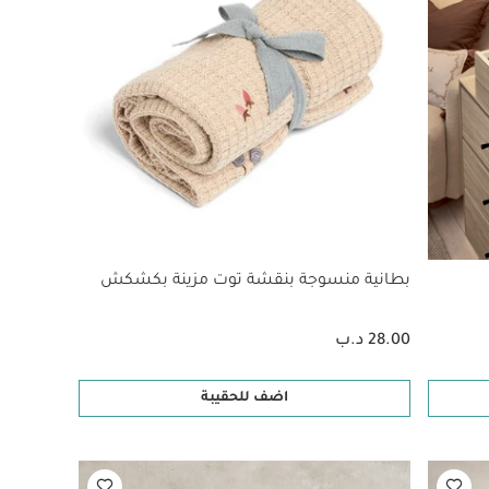
بطانية منسوجة بنقشة توت مزينة بكشكش
28.00 د.ب
اضف للحقيبة