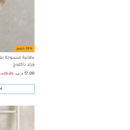
33% خصم
بطانية منسوجة بغرز
ورلد داكلينج
17.00 د.ب
25.25 د.ب
ا