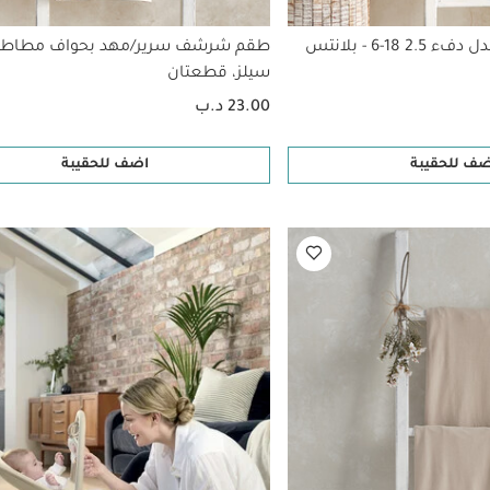
18-6 - بلانتس
طقم شرشف سرير/مهد بحواف مطاطية
سيلز، قطعتان
23.00 د.ب
ضف للحقيبة
اضف للحقيبة