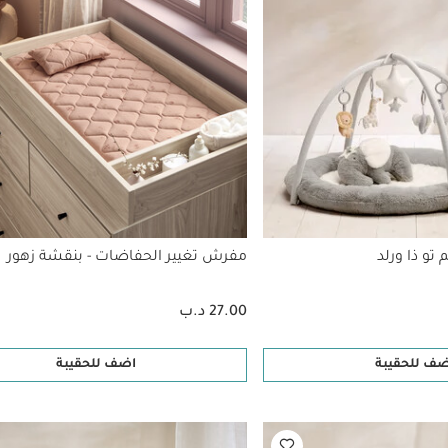
تو ذا ورلد
مفرش تغيير الحفاضات - بنقشة زهور
27.00 د.ب
ضف للحقيبة
اضف للحقيبة