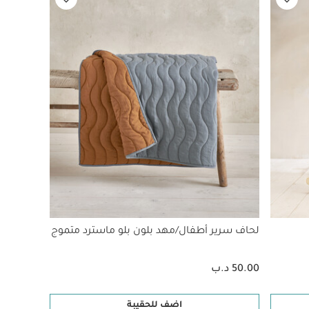
لحاف سرير أطفال/مهد بلون بلو ماسترد متموج
50.00 د.ب
اضف للحقيبة