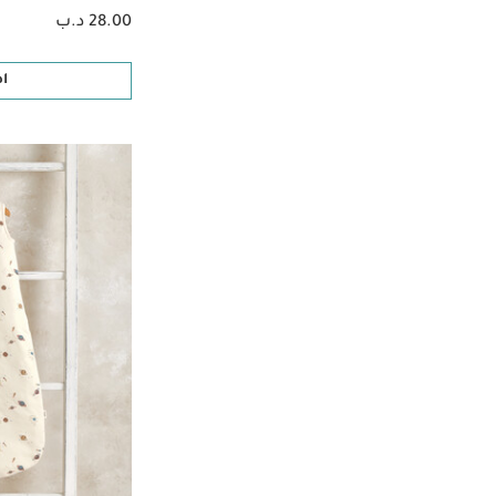
28.00 د.ب
ا