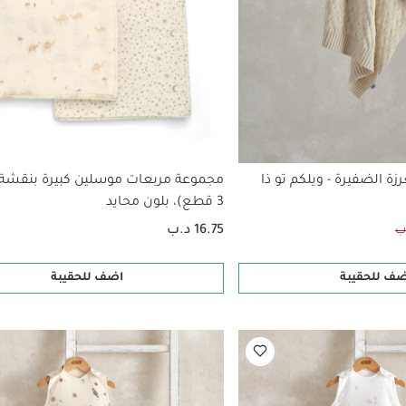
ة الضفيرة - ويلكم تو ذا
مجموعة مربعات موسلين كبيرة بنقشة
3 قطع)، بلون محايد
16.75 د.ب
ضف للحقيبة
اضف للحقيبة