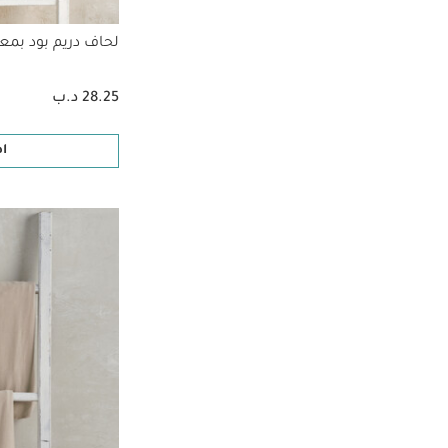
لحاف دريم بود بمعدل دفء 2.5 
28.25 د.ب
ا