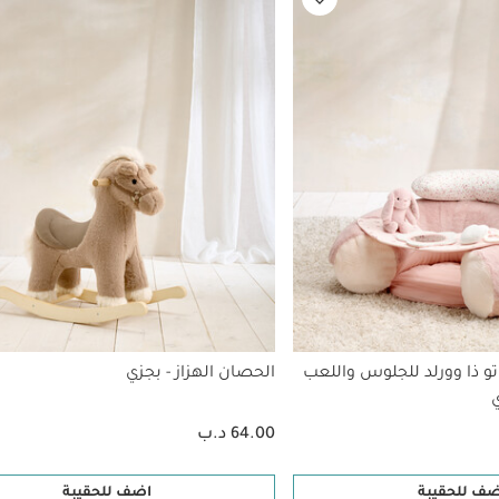
و ذا وورلد للجلوس واللعب
الحصان الهزاز - بجزي
ي
64.00 د.ب
ضف للحقيبة
اضف للحقيبة