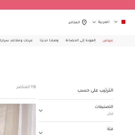
العربية
المتاجر
عروض
العودة إلى الحضانة
وصلنا حديثا
عربات ومقاعد سيارا
116 العناصر
الترتيب على حسب
التصنيفات
الكل
ملابس الأطفال
فئة
(209)