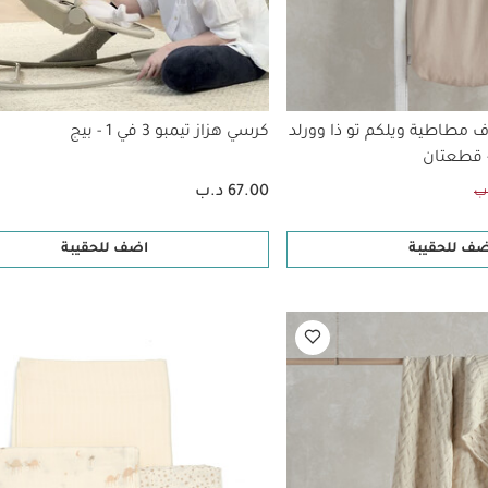
طاطية ويلكم تو ذا وورلد
كرسي هزاز تيمبو 3 في 1 - بيج
- قطعتان
67.00 د.ب
ضف للحقيبة
اضف للحقيبة