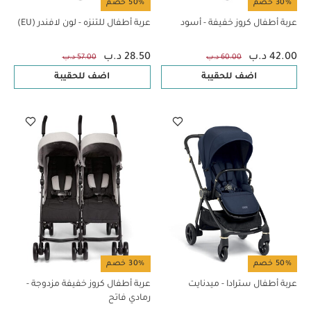
30% خصم
50% خصم
عربة أطفال كروز خفيفة - أسود
عربة أطفال للتنزه - لون لافندر (EU)
42.00 د.ب
28.50 د.ب
60.00 د.ب
57.00 د.ب
اضف للحقيبة
اضف للحقيبة
50% خصم
30% خصم
عربة أطفال سترادا - ميدنايت
عربة أطفال كروز خفيفة مزدوجة -
رمادي فاتح