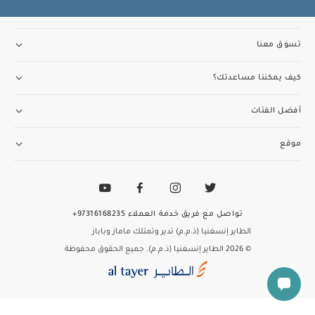
تسوق معنا
كيف يمكننا مساعدتك؟
أفضل الفئات
موقع
تواصل مع فريق خدمة العملاء
97316168235+
الطاير إنسغنيا (ذ.م.م) تدير وتمتلك ماماز وباباز
© 2026 الطاير إنسغنيا (ذ.م.م). جميع الحقوق محفوظة