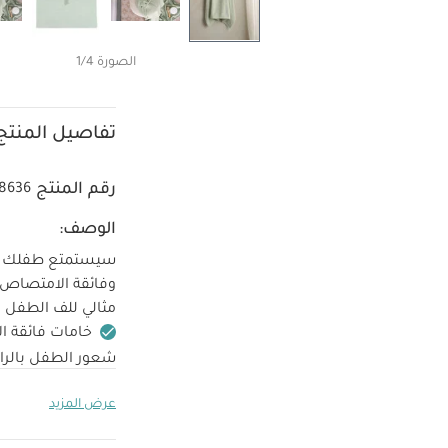
الصورة 1/4
تفاصيل المنتج
رقم المنتج
8636
الوصف:
سيستمتع طفلك بأ
وفائقة الامتصاص
مثالي للف الطفل ب
خامات فائقة 
شعور الطفل بالرا
خامات القما
سم
عرض المزيد
العناية/الإرشادات
درجة حرارة منخفض