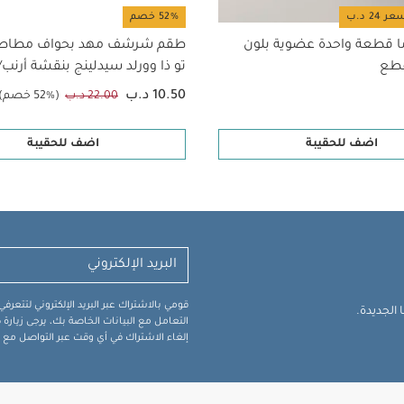
52% خصم
ا قطعة واحدة عضوية بلون
طقم شرشف مهد بحواف مطاطية
تو ذا وورلد سيدلينج بنقشة أرنب/
قطعتان
10.50 د.ب
22.00 د.ب
(52% خصم)
اضف للحقيبة
اضف للحقيبة
قومي بالاشتراك عبر البريد الإلكتروني لتتعر
الجديدة.
التعامل مع البيانات الخاصة بك، يرجى زيار
إلغاء الاشتراك في أي وقت عبر التواصل مع فر