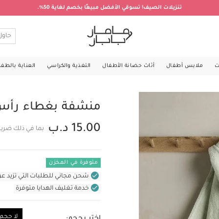
تنزيلات الصيف! تسوقي الأفضل مبيعًا بخصم لغاية 50%.
ت
ملابس أطفال
أثاث حضانة الأطفال
التغذية والكراسي
العناية بالطف
منشفة بغطاء رأس 
15.00 د.ب
بما في ذلك ضريب
متوفرة في المخزن
شحن مجاني للطلبات التي تزيد عن 31 د.ب (للمنتجات غير بالأثاث ف
خدمة تغليف الهدايا متوفرة
لا حجم