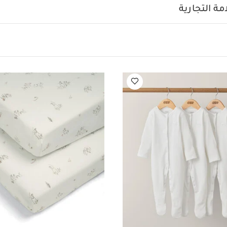
لبسة قطعة واحدة بأكمام قصيرة قماش عضوي بلون أبيض - 5 قطع
طقم بيجا
ة التجارية
طقم شرشف مهد بحواف مطاطية ويلكم تو ذا وورلد سيدلينج بنقشة أرن
جبين وبدون لمس ببطاريتين AAA
منشفة بغطاء رأس 