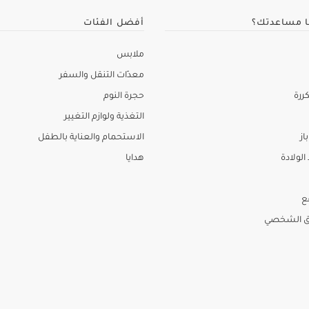
ا مساعدتك؟
أفضل الفئات
ملابس
معدّات التنقل والسفر
ررة
حجرة النوم
التغذية ولوازم التغيير
از
الاستحمام والعناية بالطفل
لولادة
هدايا
ع
ق الشخصي