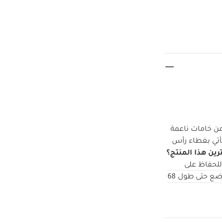
ن خامات ناعمة
تي بغطاء رأس
رين هذا المنتج؟
لحفاظ على
الرضع حتى طول 68
تعليمات
ف الملابس عند
عن النار
قد