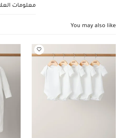
يعجبك أيضاً:
طقم أ
معلومات العلام
عضوية بلون أبيض - 3 قطع
ميزان حرارة بالأشعة تحت الحمراء 3 في 1 للأذن وال
You may also like