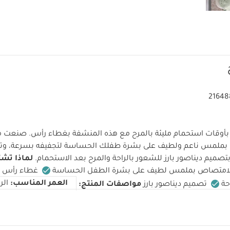
21648
وقات استحمام مليئة بالمرح مع هذه المنشفة بغطاء رأس. صنعت م
 بملمس ناعم ولطيف على بشرة طفلك الحساسة لتجفيفه بسرعة، وتأ
تصميم ديناصور بارز للشعور بالراحة والمرح بعد الاستحمام.
لماذا تشت
الامتصاص بملمس لطيف على بشرة الطفل الحساسة
غطاء رأس ل
العمر المناسب:
حة
تصميم ديناصور بارز
مواصفات المنتج:
ش:
الأبعاد:
العرض 90 × الطول 60 سم (بدون الغطاء)
:
غسل بالغسالة عند درجة حرارة 40 درجة مئوية
يجفف في مجف
ة
يرجى غسلها قبل الاستخدام
تعليمات السلامة:
تحفظ بعيدًا 