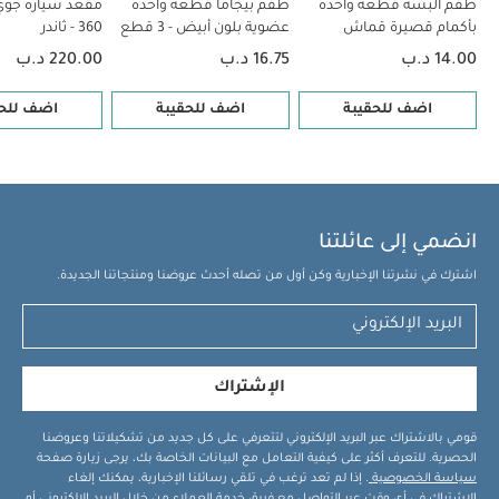
طقم ألبسة قطعة واحدة
طقم بيجاما قطعة واحدة
مقعد سيارة جوي
قطع
مقعد سيارة جوي آي سبين 360 - ثاندر
مقعد سيارة جوي تشيلي
بأكمام قصيرة قماش
عضوية بلون أبيض - 3 قطع
360 - ثاندر
سبين 360 باللون شيل (من الولادة حتى 4 سنوات)
مقعد سيارة آي-سبين
عضوي بلون أبيض - 5 قطع
14.00 د.ب
16.75 د.ب
220.00 د.ب
360 آي-سايز من جوي مع قاعدة أيزوفيكس – لون أسود
اضف للحقيبة
اضف للحقيبة
اضف للحق
انضمي إلى عائلتنا
اشترك في نشرتنا الإخبارية وكن أول من تصله أحدث عروضنا ومنتجاتنا الجديدة.
الإشتراك
قومي بالاشتراك عبر البريد الإلكتروني لتتعرفي على كل جديد من تشكيلاتنا وعروضنا
الحصرية. للتعرف أكثر على كيفية التعامل مع البيانات الخاصة بك، يرجى زيارة صفحة
سياسة الخصوصية
. إذا لم تعد ترغب في تلقي رسائلنا الإخبارية، يمكنك إلغاء
الاشتراك في أي وقت عبر التواصل مع فريق خدمة العملاء من خلال البريد الإلكتروني أو