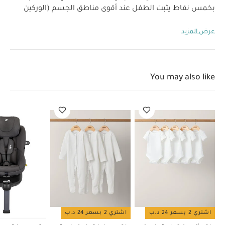
بخمس نقاط يثبت الطفل عند أقوى مناطق الجسم (الوركين
والكتفين).
الراحة
قماش حماية من الشمس UPF 50+ مع
عرض المزيد
فتحة بسحاب للخصوصية.
مقبض مريح مع مسكة ناعمة
وإمكانية ضبط الوضعية.
بطانة قابلة للتعديل لتناسب
مقاس الرضيع، قابلة للإزالة مع نمو الطفل.
وسائد فاخرة
وأقمشة فائقة النعومة.
السهولة والاستخدام العملي
You may also like
موصلات لاتش الصلبة تثبت على نقاط التثبيت بالسيارة في ثانية
واحدة.
ثلاثة مواقع لللاتش لتثبيت آمن في معظم السيارات.
متوافق مع نظام السفر لعربات جوي.
طريقة التركيب
يمكن التركيب باستخدام موصلات لاتش المدمجة أو حزام
السيارة ومسار الحزام.
معتمد من اف أي أي للاستخدام في
الطائرات مع حزام الحوض.
الاستخدام
مناسب للأطفال من
وزن 1.8 كغ حتى 13.6 كغ، وحتى طول 76 سم.
تفاصيل المنتج
الميزة
التفاصيل
وزن المنتج
4.22 كغ
أبعاد المنتج
الطول 63.25 ×
الاستخدام الموصى به
العرض 44.45 × الارتفاع 58.42 سم
مناسب من 1.8 كغ حتى 13.6 كغ، وحتى طول 76 سم
قد
يعجبك أيضاً:
طقم ألبسة قطعة واحدة بأكمام قصيرة قماش عضوي
اشتري 2 بسعر 24 د.ب
اشتري 2 بسعر 24 د.ب
بلون أبيض - 5 قطع
طقم بيجاما قطعة واحدة عضوية بلون أبيض - 3