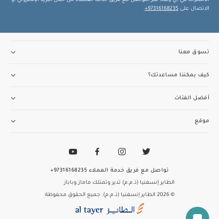
الاتصال على
97316168235+
.
تسوق معنا
كيف يمكننا مساعدتك؟
أفضل الفئات
موقع
تواصل مع فريق خدمة العملاء
97316168235+
الطاير إنسغنيا (ذ.م.م) تدير وتمتلك ماماز وباباز
© 2026 الطاير إنسغنيا (ذ.م.م). جميع الحقوق محفوظة