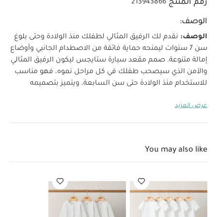
رقم المنتج
213943866
الوصف:
الوصف:
نقدم لك الرفيق المثالي لطفلك منذ الولادة وحتى بلوغ
سن 7 سنوات ليمنحه حماية فائقة من الاصطدام الجانبي وأوضاع
إمالة متنوعة.
صمم مقعد سيارة ستايجس ليكون الرفيق المثالي
والآمن الذي سيصحب طفلك في كل مراحل نموه، فهو مناسب
للاستخدام منذ الولادة حتى سن السابعة، ويتميز بتصميمه
الواسع وهيكله المتين والمزود بالفولاذ لتوفير الحماية الفائقة
عرض المزيد
من الصدمات. كما يتميز بخاصية إزالة الوسائد لتوسيع المقعد
عند نمو الطفل. يحتوي المقعد على إشارات ملونة وواضحة
لتسهيل وضمان تركيبه بالطريقة الصحيحة من المرة الأولى.
الخصائص والمزايا:
مقعد سيارة للأطفال منذ الولادة/ 1/ 2
You may also like
وضعية المواجهة الخلفية ملائمة منذ الولادة وحتى وزن 18
كغم/ 4 سنوات
وضعية المواجهة الأمامية ملائمة منذ الولادة
وحتى من وزن 9 كغم إلى 25 كغم/ 7 سنوات
6 وضعيات إمالة:
وضعية واحدة مواجهة للخلف و4 مواجهة للأمام
يوفر ميزة
الحماية من الصدمات الجانبية مزيدًا من الحماية لرأس طفلك
وجسمه وأردافه
تحافظ دعامة بيبي أرمور الفولاذية على متانة