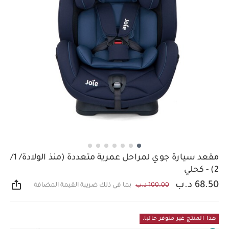
مقعد سيارة جوي لمراحل عمرية متعددة (منذ الولادة/ 1/
2) - كحلي
68.50 د.ب
100.00 د.ب
بما في ذلك ضريبة القيمة المضافة
مشار
هذا المنتج غير متوفر حاليا.