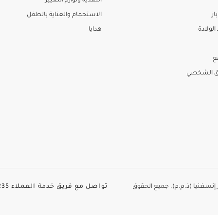
التغذية ولوازم التغيير
از
الاستحمام والعناية بالطفل
لولادة
هدايا
ع
ق الشخصي
الطاير إنسغنيا (ذ.م.م). جميع الحقوق
تواصل مع فريق خدمة العملاء
35+