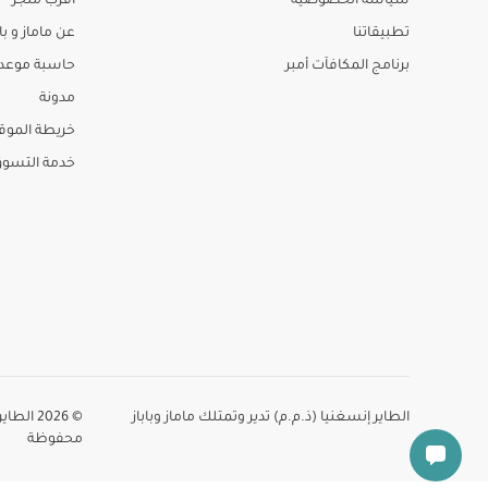
سياسة الخصوصية
أقرب متجر
تطبيقاتنا
عن ماماز و باب
برنامج المكافآت أمبر
حاسبة موعد ا
مدونة
خريطة الموق
خدمة التسو
الطاير إنسغنيا (ذ.م.م) تدير وتمتلك ماماز وباباز
© 2026 
محفوظة