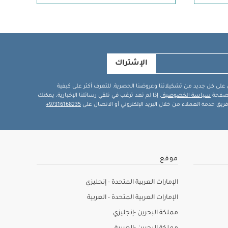
الإشتراك
في على كل جديد من تشكيلاتنا وعروضنا الحصرية. للتعرف أكثر على كيفية
ة صفحة
سياسة الخصوصية
. إذا لم تعد ترغب في تلقي رسائلنا الإخبارية، يمكنك
يق خدمة العملاء من خلال البريد الإلكتروني أو الاتصال على
97316168235+
.
موقع
الإمارات العربية المتحدة - إنجليزي
الإمارات العربية المتحدة - العربية
مملكة البحرين -إنجليزي