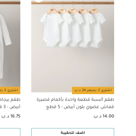
السلامة. يمكنك ت
الشعور بالراحة لع
5 قطع
طقم بيجاما قط
سلحفاة - معدل دفء .5
اشتري 2 بسعر 24 د.ب
اشتري 2 بسعر 24 د.ب
طقم ألبسة قطعة واحدة بأكمام قصيرة
طقم بيجام
قماش عضوي بلون أبيض - 5 قطع
أبيض - 3 قطع
14.00 د.ب
16.75 د.ب
اضف للحقيبة