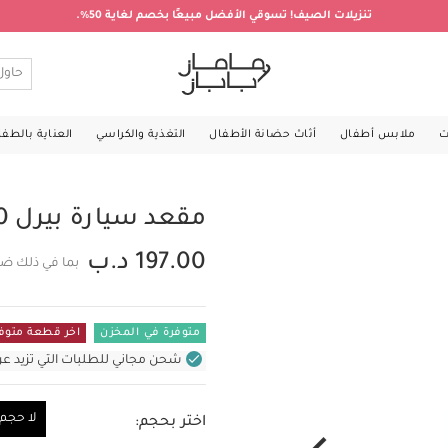
تنزيلات الصيف! تسوقي الأفضل مبيعًا بخصم لغاية 50%.
ت
ملابس أطفال
أثاث حضانة الأطفال
التغذية والكراسي
العناية بالطف
مقعد سيارة بيرل 360 من ماكسي كوزي - رمادي
197.00 د.ب
بما في ذلك ضر
متوفرة في المخزن
اخر قطعة متوف
شحن مجاني للطلبات التي تزيد عن 31 د.ب (للمنتجات غير بالأثاث ف
لا حجم
اختر بحجم:
لا حجم