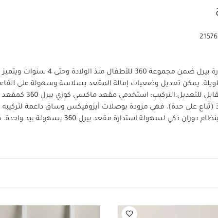
2157
يأتيك مقعد السيارة بيرل ضمن مجموعة 360 للأطفال من
ويلة. يمكن تعديل وضعيات إمالة المقعد بسلاسة وسهولة على القاعدة
بل للتعديل.
التركيب: استخدمي مقعد م
فاميلي فيكس 360 (تباع على حدة)، فهي مزودة بوصلات أيزوفيكس وساق داعمة لتركي
كما تتميز القاعدة بنظام دوران ذكي لسهولة استدارة مقعد ب
 الإمالة والاستلقاء المتعددة لينعم الطفل بجولات مريحة لتتمكني 
وإخراجه بسهولة من المقعد. يمكنك تعديل وضعية مقعد ب
تباع الخطوات في دليل المستخدم لتركيبه بشكل صحيح.
ملاحظة: تباع ا
سهل الاستخدام - تتميز قاعدة فاميلي فيكس 0
دة
الراحة - مزود بأجزاء كليما فلو مميزة وخا
فاظ على درجة الحرارة المناسبة للطفل
الأمان - تقنية جي سيل المب
وحماية الطفل
عام - وضعيات أمان مواجهة للامام أو الخلف مناسبة
تعليمات السلامة وتحذيرات:
تمثل سلامة طفلك الأولوية القصو