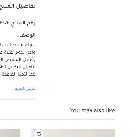
تفاصيل المنتج
رقم المنتج
66226
الوصف:
وآمن يدوم لفترة ط
بفضل المقبض القا
المقعد في وضعيات
عرض المزيد
للأمام عن طريق ا
خصائص المنتج:
You may also like
استدارة مقعد بيرل 360 بسهولة بيد واح
لتدوير الهواء والح
الصدمات الجانبية 
الولادة حتى 4 سنوات