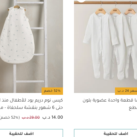
عديل وضعية حزام الأمام وارتفاع مسند الرأس للمقعد ليناسب مراحل
المختلفة. تتميز مجموعة 360 بخامات كليما فلو وتقنية جي سيل لامتصاص الصدمات 
دة سنوات.
قد يعجبك أيضاً:
طقم ألبسة قطعة واحدة بأكمام قصيرة قماش 
عة واحدة عضوية بلون أبيض - 3 قطع
2
جهاز مزيل هواء الحليب تومي تيبي لتهدئة المغص
صدرية بعبارة My First Eid
52% خصم
ا قطعة واحدة عضوية بلون
كيس نوم دريم بود للأطفال منذ ال
حتى 6 شهور بنقشة سلحفاة -
2.5
14.00 د.ب
29.00 د.ب
(52% خصم)
اضف للحقيبة
اضف للحقيبة