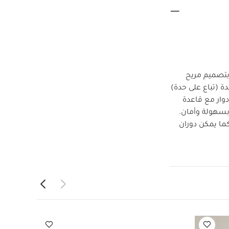
ذ الولادة وحتى 4 سنوات ويتميز بتصميم مريح
 (تباع على حدة)
اكسي كوزي بيرل 360 كمقعد دوار مع قاعدة
به بسهولة وأمان.
يرل 360 بسهولة بيد واحدة. كما يمكن دوران
من وضع الطفل
يرل 360 للوضعية المواجهة للخلف أو المواجهة
لقاعدة على حدة
36 بنظام دوران ذكي لسهولة
مات وفوم مسامي
تكرة لامتصاص
 للأطفال منذ
ى لدى ماكسي