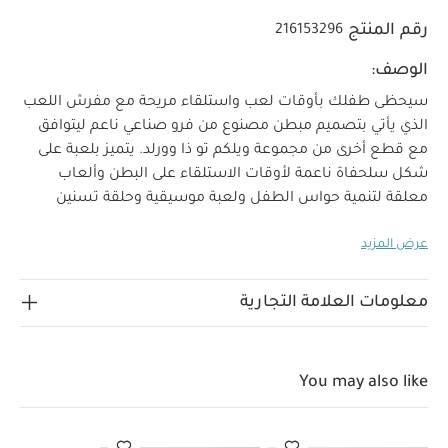
رقم المنتج
216153296
الوصف:
سيحظى طفلك بأوقات لعب واستلقاء مريحة مع مفرش اللعب
الذي يأتي بتصميم مبطن مصنوع من فرو صناعي ناعم ليتوافق
مع قطع أخرى من مجموعة ويلكم تو ذا وورلد. يتميز بلعبة على
شكل سلحفاة ناعمة لأوقات الاستلقاء على البطن وألعاب
معلقة لتنمية حواس الطفل ولعبة موسيقية وحلقة تسنين
عملية لتوفير مكان مريح وآمن للعب وتسلية صغيرك.
خصائص
عرض المزيد
المنتج:
لعبة موسيقية بشكل قلب وحلقة تسنين ولعبة
لينة لتنمية حواس طفلك
فرو صناعي فائق النعومة بقاعدة
مبطنة
لعبة لتهدئة آلام التسنين
مواصفات المنتج:
معلومات العلامة التجارية
العمر المناسب
منذ الولادة فأكثر
تعليمات العناية:
قاعدة
مفرش للعب والاستلقاء على البطن - يمكن تنظيفها في
الغسالة بدرجة حرارة 40. جميع الأجزاء الأخرى: يمكن تنظيفها
You may also like
الأبعاد:
الارتفاع 57 × العرض 90 × العمق 90 سم
بالمسح فقط
تعليمات السلامة/تحذيرات:
تركيب بواسطة البالغين
مفرش لعب ورياضة تفاعلي
- تحذير: اخلعي أقواس اللعب