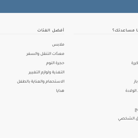
ا مساعدتك؟
أفضل الفئات
ملابس
معدّات التنقل والسفر
ررة
حجرة النوم
التغذية ولوازم التغيير
از
الاستحمام والعناية بالطفل
لولادة
هدايا
ع
ق الشخصي