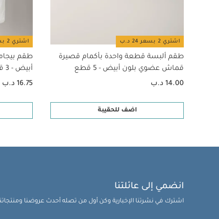
يمكن أن تثب من م
واحدة بأكمام قصيرة ق
منسوجة مخططة اوركار
إنفانتينو - بيج
اشتري 2 بسعر 24 د.ب
اشتري 2 بسعر 24 د.ب
طقم ألبسة قطعة واحدة بأكمام قصيرة
طقم بيجام
قماش عضوي بلون أبيض - 5 قطع
أبيض - 3 قطع
14.00 د.ب
16.75 د.ب
اضف للحقيبة
انضمي إلى عائلتنا
اشترك في نشرتنا الإخبارية وكن أول من تصله أحدث عروضنا ومنتجاتنا 