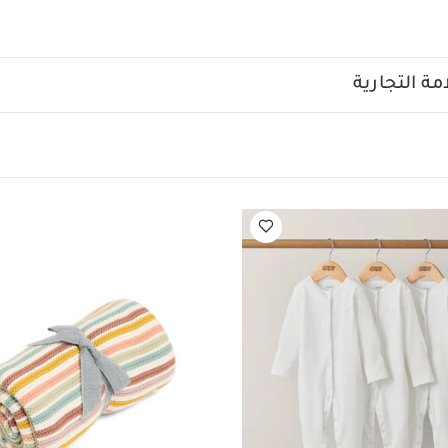
ماته المبطنة التي تغمر طفلك بالراحة أثناء اللعب. صمم المفرش بمج
نسيج المجعد والأصوات الموسيقية واللعب القابلة للفك فضلاً عن 
ستلقاء على البطن. سيطير بكما الخيال بين السُحُب وسط التطريزات 
واللمسات ذات اللون الأصفر المبهج. تحتوي مجموعة دريم أبون أكلاود من
ة التجارية
ألعاب التي تساعد على تنمية حواس طفلك وتنشيطها فضلاً عن تصاميمه
خامة والجمال على غرفة نوم صغيرك.
يعتبر مفرش اللعب من الأدوات
استكشاف العالم من حوله بمفرده وأنت تشاهدينه. يتميز مفرش اللع
أكلاود بخاماته فائقة النعومة وتصميمه المبطن الذي يتيح لطفلك فرصة
مع مكوناته التفاعلية والمخبأة. زودت أقواس المفرش القابلة للإزالة 
ك وتنمية مهارات حواسه وتعزيز التوافق بينها.
يأتيك المفرش بمجموعة
خيشة والنسيج المجعد واللعب القابلة للفك وإكسسوار إضافي لوقت ا
ك على تقوية عضلات عنقه وكتفيه. يتناسق تصميم المفرش مع تصمي
رات الداخلية والمزينة جميعها بتطريزات وتفاصيل بارزة تمنح لعب طفلك 
حبه صغيرك.
خصائص المنتج
قاعدة مبطنة فائقة النعومة مثالية ل
ابلة للإزالة تتدلى منها لعبة موسيقية وإكسسوار إضافي لوقت الاستلق
: أشرطة زينة، وخشخيشة وجرس وحلقة تسنين وقطع بارزة وأصوات م
جموعة دريم أبون أكلاود للديكورات الداخلية.
مواصفات المنتج
العمر المناسب: منذ الولادة إلى 5 أشهر
تحذير.
اخلعي أ
القاعدة فور بدء الطفل محاولة الاستناد على يديه وركبتيه (5 أشهر تقر