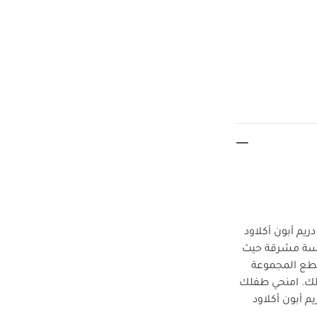
يم أبون أكلاود
لمسة مشرقة حيث
قطع المجموعة
لك.
امنحي طفلك
م أبون أكلاود