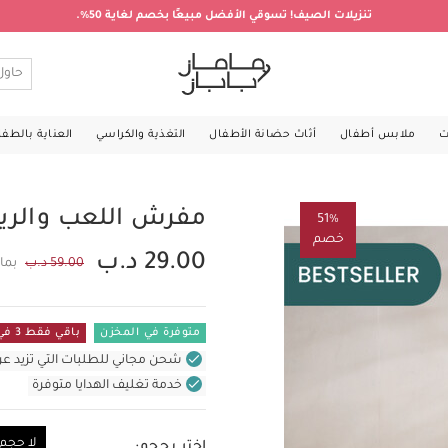
تنزيلات الصيف! تسوقي الأفضل مبيعًا بخصم لغاية 50%.
ت
ملابس أطفال
أثاث حضانة الأطفال
التغذية والكراسي
العناية بالطف
مفرش اللعب والرياض
51%
خصم
29.00 د.ب
59.00 د.ب
بما
متوفرة في المخزن
باقي فقط 3 في المستودع
شحن مجاني للطلبات التي تزيد عن 31 د.ب (للمنتجات غير بالأثاث ف
خدمة تغليف الهدايا متوفرة
لا حجم