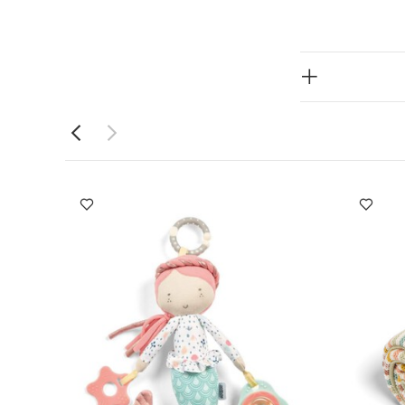
موعة من الميزات
مجموعة من
المنقوشة
 ماماز وباباز
ا الأنيقة التي
 المثالية لتشجيع
ب والرياضة من
 للاستلقاء عليه
بلعبة موسيقية
 من الميزات
لاستلقاء على
م مجموعة دريم
مظهرًا أنيقًا
يستلقي طفلك
اء على البطن.
وسيقية.
الأبعاد: الارتفاع 46
قواس اللعب من
يبًا). الأقواس المعلقة هي مكونات