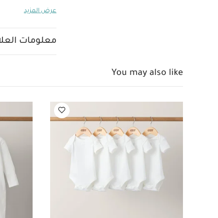
بملمسه الناعم وخا
عرض المزيد
مثل الخشخيشة وال
الإضافات لوقت الا
والأقمشة الناعمة 
معلومات العلام
على مجموعة من ال
تضفي لمسة من الف
طفلك على اللعب و
You may also like
مجموعة دريم أبون 
والاستمتاع باللعب 
متدلية لتسلية طفل
المذهلة مثل الخش
البطن يساعد صغير
أبون أكلاود للديكو
وطابعًا تفاعليًا ي
عليها.
أقواس ق
ميزات تفاعلية
تصميم متناسق مع م
× العرض 82 × العمق 82 سم