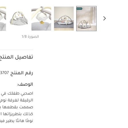
الصورة 1/8
تفاصيل المنتج
رقم المنتج
53707
الوصف:
اصحبي طفلك في رح
الرقيقة لغرفة نو
صممت بقطعها بالل
كذلك بتطريزاتها 
نومًا هانئًا يطير 