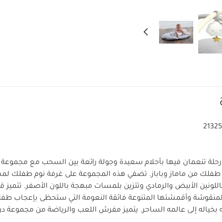
2132
لة تنعمان فيها بأحلام سعيدة وجولة رائعة بين السحب مع مجموعة در
م طفلك من ماماز وباباز. تضفي هذه المجموعة على غرفة نوم طفلك 
ونين الأبيض والرمادي وتتزين بلمسات مبهجة باللون الأصفر. تتميز 
المنقوشة وأقمشتها المتنوعة فائقة النعومة التي ستحظى بإعجاب طف
فيه بخياله إلى عالمه الساحر. يتميز مفرش اللعب والرياضة من مجموعة دري