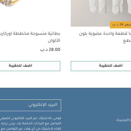
كانها ويجب اتخاذ الحذر عند خلعها من مفرش اللعب.
قد يعجبك أيضاً
ماش عضوي بلون أبيض - 5 قطع
طقم بيجاما قطعة واحدة عضوية بلون أبيض - 3 قط
د متعدد الألوان
لعبة أنشطة بتصميم حورية البحر
ا قطعة واحدة عضوية بلون
بطانية منسوجة مخططة اوركارد 
الألوان
28.00 د.ب
اضف للحقيبة
اضف للحقيبة
قومي بالاشتراك عبر البريد الإلكتروني لتتعر
الجديدة.
التعامل مع البيانات الخاصة بك، يرجى زيار
إلغاء الاشتراك في أي وقت عبر التواصل مع فر