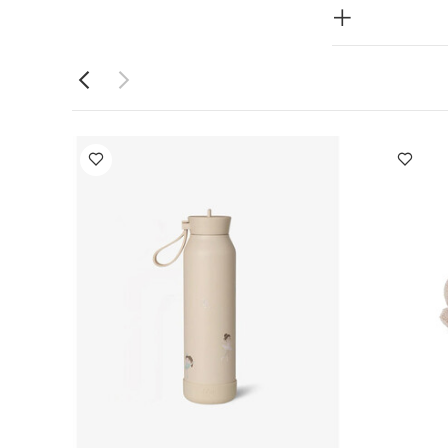
 المنتج:
جيب
 مع نمو
ع مجموعة
ظيف في
جميع
أيضاً:
طقم
طقم بيجاما قطعة واحدة عضوية بلون أبيض - 3
بطانية سيلولار 70×100