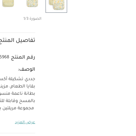
الصورة 1/3
تفاصيل المنتج
رقم المنتج
5968
الوصف:
جددي تشكيلة أكسس
بقايا الطعام، مزي
بطانة ناعمة منسو
بالمسح وقابلة للت
مجموعة مريلتين ب
الصغيرة
مصنوعة من
عرض المزيد
التعديل
سهلة التن
بالفوضى
لماذا تش