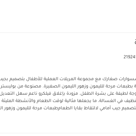
21924
وارات صغارك مع مجموعة المريلات العملية للأطفال بتصميم بجيب 
نة بطبعات مرحة للليمون وزهور الليمون الصغيرة. مصنوعة من بوليستر 
جة لطيفة على بشرة الطفل. مزودة بإغلاق فيلكرو ناعم سهل التعديل
نظيف في الغسالة، ما يجعلها مثالية لوقت الطعام والأنشطة المليئة
تصميم جيب أمامي لالتقاط بقايا الطعام
طبعات مرحة للليمون وزهور ال
 بوليستر معاد تدويره مع بطانة ناعمة منسوجة
إغلاق فيلكرو ناعم 
ظيف بالمسح وقابلة للتنظيف في الغسالة
مثالية لوقت الطعام واللعب 
تريها:
جيب أمامي عملي لالتقاط بقايا الطعام أثناء الوجبات
طبقة بولي ي