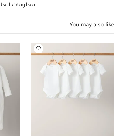
التنظيف بالمسح و
معلومات العلام
أمامي واسع لالتقاط
الطفل
سهلة التنظ
الكراسي المرتفعة 
You may also like
الغسالة
معلومات 
منتجات ماماز وبابا
ألبسة قطعة واحدة بأك
قطع
وسادة تدفئة س
سم باللون الوردي