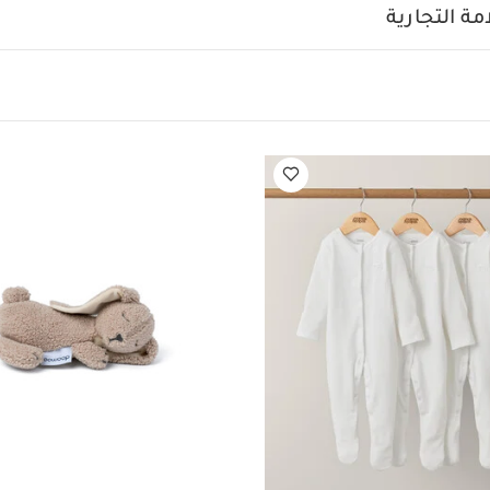
قابلة للتنظيف في الغسالة
إغلاق فيلكرو ناعم يتيح تعديلاً سهلاً
خصائص
ة التجارية
 بقايا الطعام أثناء الوجبات
إغلاق فيلكرو ناعم قابل للتعديل ليتناسب
يف بالمسح وقابلة للتنظيف في الغسالة
الألوان والطبعات تتناسق م
وأدوات الفطام
الخامات:
100% بوليستر
إرشادات العناية والتنظيف:
تن
إضافية:
مناسبة للعمر: من 6 أشهر
الأبعاد: 42 × 67 سم × 5 مم
الوزن: 0.01 كجم
ز مطابقة لأحدث معايير ولوائح السلامة البريطانية والأوروبية
قد يعجبك 
مام قصيرة قماش عضوي بلون أبيض - 5 قطع
نوجي من دومو بتصميم أرنب
قارورة ماء سيترون متوسطة - 500 مل - بالرينا