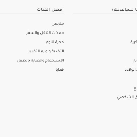
ا مساعدتك؟
أفضل الفئات
ملابس
معدّات التنقل والسفر
ررة
حجرة النوم
التغذية ولوازم التغيير
از
الاستحمام والعناية بالطفل
لولادة
هدايا
ع
ق الشخصي