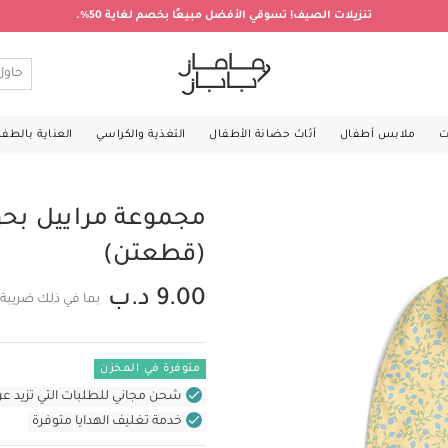
تنزيلات الصيف! تسوقي الأفضل مبيعًا بخصم لغاية 50%.
ت
ملابس أطفال
أثاث حضانة الأطفال
التغذية والكراسي
العناية بالطف
مجموعة مراييل بحو
(قطعتن)
9.00 د.ب
بما في ذلك ضريبة 
متوفرة في المخزن
شحن مجاني للطلبات التي تزيد عن 31 د.ب (للمنتجات غير بالأثاث ف
خدمة تغليف الهدايا متوفرة