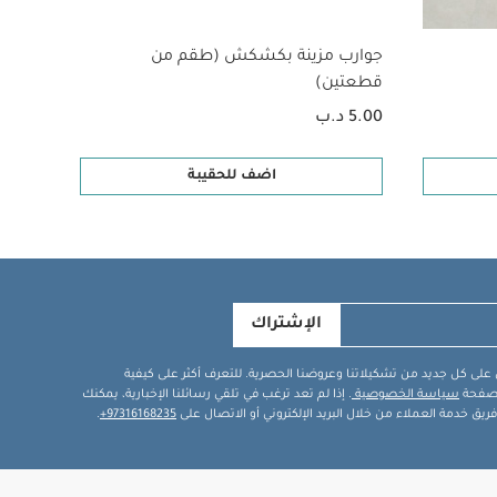
جوارب مزينة بكشكش (طقم من
جوارب
قطعتين)
5.00 د.ب
5.00 د.ب
اضف للحقيبة
الإشتراك
في على كل جديد من تشكيلاتنا وعروضنا الحصرية. للتعرف أكثر على كيفية
ة صفحة
سياسة الخصوصية
. إذا لم تعد ترغب في تلقي رسائلنا الإخبارية، يمكنك
يق خدمة العملاء من خلال البريد الإلكتروني أو الاتصال على
97316168235+
.