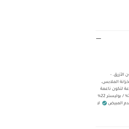
تقدم ماركة ماماز وباباز مجموعة عملية مكونة من 3 أزواج جوارب أولاد بتصميم مضلع باللون الأزرق. -
زانة الملابس،
ة. مصنوعة لتكون ناعمة
قطن 75% / بوليستر 22%
دم المبيض
لا
بسة قطعة واحدة
كاب مخطط