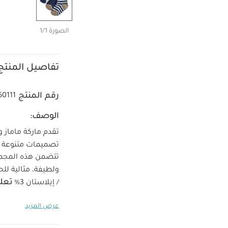
الصورة 1/1
تفاصيل المنتج
رقم المنتج
60111
الوصف:
تصميمات متنوعة - ناعمة ولطيفة على بشرة الأطفال
ولطيفة، مثالية لل
تعلي
/ إيلاستان 3%
تكوى
لا تنظف ت
عرض المزيد
بأكمام قصيرة قماش عض
باللون الأزرق
جوارب م