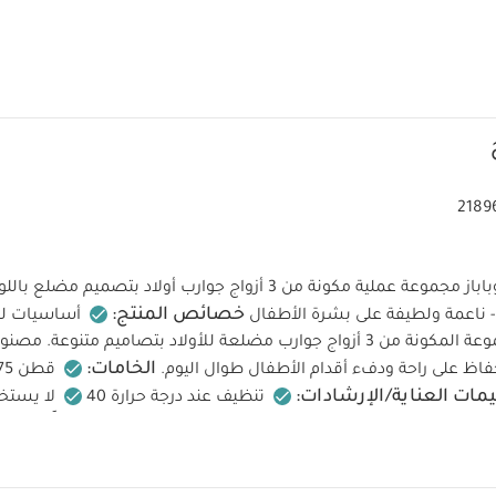
2189
خصائص المنتج:
أساسيات لخ
تتضمن هذه المجموعة المكونة من 3 أزواج جوارب مضلعة للأولاد بتصاميم متنوع
الخامات:
حفاظ على راحة ودفء أقدام الأطفال طوال اليوم.
مات العناية/الإرشادات:
تنظيف عند درجة حرارة 40
لا يستخ
نظيفا جافاً
لا يستخدم التجفيف بالمجفف
قد يعجبك أيضاً:
طقم أل
وي بلون أبيض - 5 قطع
طقم بيجاما قطعة واحدة عضوية بلون أبيض - 3 قطع
زينة بكشكش (طقم من قطعتين)
جوارب طويلة مزينة بكشكش في الخلف