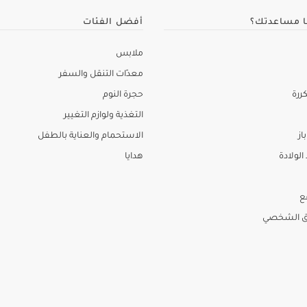
ا مساعدتك؟
أفضل الفئات
ملابس
معدّات التنقل والسفر
ررة
حجرة النوم
التغذية ولوازم التغيير
از
الاستحمام والعناية بالطفل
لولادة
هدايا
ع
ق الشخصي