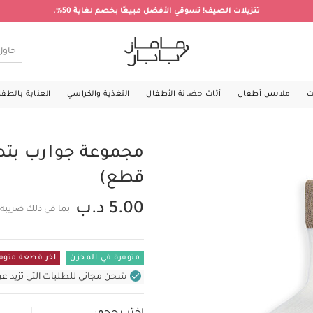
تنزيلات الصيف! تسوقي الأفضل مبيعًا بخصم لغاية 50%.
ت
ملابس أطفال
أثاث حضانة الأطفال
التغذية والكراسي
العناية بالطف
قطع)
5.00 د.ب
بما في ذلك ضريبة 
متوفرة في المخزن
اخر قطعة متوف
شحن مجاني للطلبات التي تزيد عن 31 د.ب (للمنتجات غير بالأثاث ف