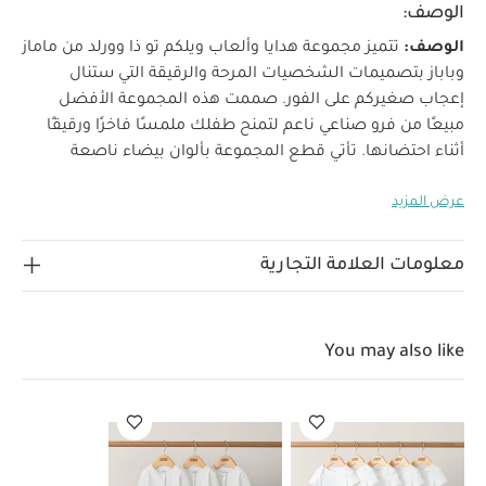
الوصف:
الوصف:
تتميز مجموعة هدايا وألعاب ويلكم تو ذا وورلد من ماماز
وباباز بتصميمات الشخصيات المرحة والرقيقة التي ستنال
إعجاب صغيركم على الفور. صممت هذه المجموعة الأفضل
مبيعًا من فرو صناعي ناعم لتمنح طفلك ملمسًا فاخرًا ورقيقًا
أثناء احتضانها. تأتي قطع المجموعة بألوان بيضاء ناصعة
ورمادية فاتحة ويزينها لمسات بألوان مميزة لتكون إضافة
عرض المزيد
عصرية ومفعمة بالحيوية على مجموعة الألعاب اللينة التقليدية.
سيحب صغيرك هذه اللعبة بتصميم الفيل آرتشي، فهي تتميز
بحجم صغير مثالي ليدي طفلك الصغيرتين ويمكن وضعها في
معلومات العلامة التجارية
حقيبة مستلزمات طفلك. صنعت من فرو صناعي ناعم وتتميز
بملمس فاخر ولطيف يجعلها مثالية ليحتضنها طفلك في وقت
النوم.
صنعت من فرو صناعي ناعم وتتميز بملمس فاخر ولطيف
You may also like
يجعلها مثالية ليحتضنها طفلك في وقت النوم. وتأتي اللعبة
بتصميم الفيل آرتشي الحصري ضمن تشكيلة ويلكم تو ذا وورلد
للألعاب والهدايا وديكورات غرف الأطفال.
خصائص المنتج
تصميم من فرو صناعي فاخر مثالي للاحتضان
لعبة لينة بحجم
صغيرة
تصميم شخصية الفيل آرتشي المرح الحصري لدى