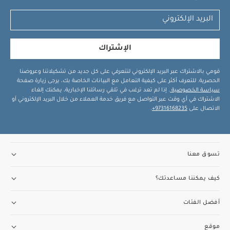
الإشتراك
قومي بالاشتراك عبر البريد الإلكتروني لتتعرفي على كل جديد من تشكيلاتنا وعروضنا
الحصرية. للتعرف أكثر على كيفية التعامل مع البيانات الخاصة بك، يرجى زيارة صفحة
سياسة الخصوصية
. إذا لم تعد ترغب في تلقي رسائلنا الإخبارية، يمكنك إلغاء
الاشتراك في أي وقت عبر التواصل مع فريق خدمة العملاء من خلال البريد الإلكتروني أو
الاتصال على
97316168235+
.
تسوق معنا
كيف يمكننا مساعدتك؟
أفضل الفئات
موقع