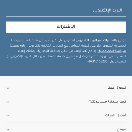
الإشتراك
قومي بالاشتراك عبر البريد الإلكتروني لتتعرفي على كل جديد من تشكيلاتنا وعروضنا
الحصرية. للتعرف أكثر على كيفية التعامل مع البيانات الخاصة بك، يرجى زيارة صفحة
سياسة الخصوصية
. إذا لم تعد ترغب في تلقي رسائلنا الإخبارية، يمكنك إلغاء
الاشتراك في أي وقت عبر التواصل مع فريق خدمة العملاء من خلال البريد الإلكتروني أو
الاتصال على
97316168235+
.
تسوق معنا
كيف يمكننا مساعدتك؟
أفضل الفئات
موقع