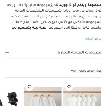
مجموعة ويلكم تو ذا وورلد
تتميز مجموعة هدايا وألعاب ويلكم
تو ذا وورلد من ماماز وباباز بتصميمات الشخصيات المرحة
والرقيقة التي ستنال إعجاب صغيركم على الفور. صممت هذه
المجموعة الأفضل مبيعًا من فرو صناعي ناعم لتمنح طفلك
ملمسًا فاخرًا ورقيقًا أثناء احتضانها.
لعبة لينة بتصميم دب
بجرس
سيصبح هذا الحمل الصغير الناعم الصديق المفضل
عرض المزيد
لصغيرك في كل مكان، فهو مصنوع من فرو فائق النعومة
ويتميز بحلقة بشريط لتعليقها في عربة الأطفال أو مقعد
السيارة لتسلية طفلك وجذب انتباهه.
لماذا تشتري هذا
معلومات العلامة التجارية
المنتج:
مصنوع من فرو صناعي ناعم
تصميم دب مرح
العمر
يمكن استخدامه منذ الولادة
مواصفات المنتج:
منذ الولادة
الأبعاد:
الارتفاع: 37 × العرض: 24 ×
المناسب:
You may also like
تعليمات العناية::
غسيل يدوي فقط
العمق: 16 سم
قد
يعجبك أيضاً:
طقم ألبسة قطعة واحدة بأكمام قصيرة قماش عضوي
بلون أبيض - 5 قطع
طقم بيجاما قطعة واحدة عضوية بلون أبيض - 3
قطع
مجموعة عربة أطفال أوكارو 2 مع مهد محمول ومقعد سيارة جوي
آي-سبين 360 - إكليبس
علبة بصمة - فور ايفر تريجرد زرقاء
مكعب أنشطة
قابل للطي، بيبي بلاي