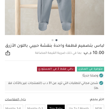
لباس بتصميم قطعة واحدة بنقشة حبيبي باللون الأزرق
10.00 د.ب
بما في ذلك ضريبة القيمة المضافة
مشار
متوفرة في المخزن
باقي فقط 2 في المستودع
وصلنا حديثًا
شحن مجاني للطلبات التي تزيد عن 31 د.ب (للمنتجات غير بالأثاث فق
ط)
اختر بحجم:
دليل المقاسات