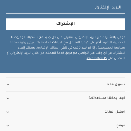
الإشتراك
قومي بالاشتراك عبر البريد الإلكتروني لتتعرفي على كل جديد من تشكيلاتنا وعروضنا
الحصرية. للتعرف أكثر على كيفية التعامل مع البيانات الخاصة بك، يرجى زيارة صفحة
سياسة الخصوصية
. إذا لم تعد ترغب في تلقي رسائلنا الإخبارية، يمكنك إلغاء
الاشتراك في أي وقت عبر التواصل مع فريق خدمة العملاء من خلال البريد الإلكتروني أو
الاتصال على
97316168235+
.
تسوق معنا
كيف يمكننا مساعدتك؟
أفضل الفئات
موقع