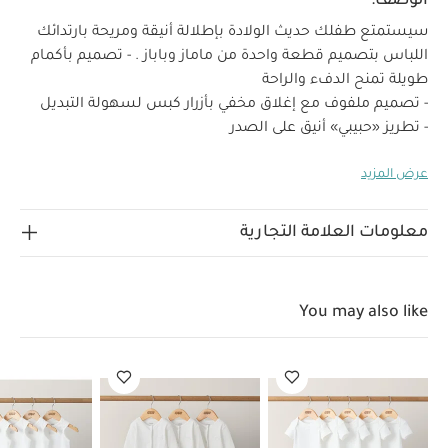
الوصف:
سيستمتع طفلك حديث الولادة بإطلالة أنيقة ومريحة بارتدائك
اللباس بتصميم قطعة واحدة من ماماز وباباز .
- تصميم بأكمام
طويلة تمنح الدفء والراحة
- تصميم ملفوف مع إغلاق مخفي بأزرار كبس لسهولة التبديل
- تطريز «حبيبي» أنيق على الصدر
- أقدام مدمجة لمزيد من الدفء
عرض المزيد
:خصائص المنتج
- مصنوع من القطن 100%
يتميز هذا
الباس بتصميم قطعة واحدة بلونه الأزرق الهادئ وتطريز «حبيبي»
الناعم على الصدر، ليكون هدية مميزة لحديثي الولادة. صُمم
معلومات العلامة التجارية
بأكمام طويلة وأقدام مدمجة لتوفير إحساس إضافي بالدفء، مع
تصميم ملفوف عملي وإغلاق مخفي بأزرار كبس يسهّل عملية
التبديل. مصنوع من القطن 100% ليمنح طفلكِ نعومة وراحة
You may also like
الخامات:
تعليمات العناية/
طوال اليوم.
قطن 100%
الإرشادات:
تنظيف عند درجة حرارة 40
يُمنع استخدام
المبيّض
تجفيف بالمجفف بدرجة حرارة منخفضة
كي بدرجة
حرارة منخفضة
يُمنع التنظيف الجاف
تُنظف الألوان
الداكنة بشكل منفصل مع الكي على الجهة الداخلية
قد يعجبك
أيضاً:
طقم ألبسة قطعة واحدة بأكمام قصيرة قماش عضوي بلون أبيض