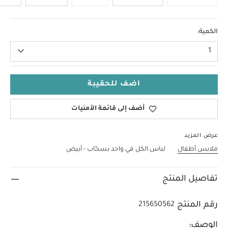
9-12 Months
الكمية:
1
اضف للحقيبة
أضف إلى قائمة الأمنيات
عرض المزيد
ملابس أطفال
لباس الكل في واحد بسحّاب - أبيض
تفاصيل المنتج
رقم المنتج
215650562
الوصف: