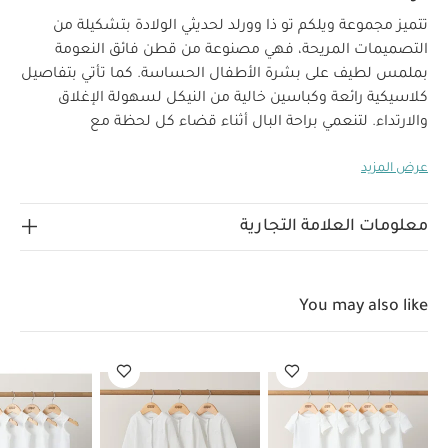
تتميز مجموعة ويلكم تو ذا وورلد لحديثي الولادة بتشكيلة من
التصميمات المريحة، فهي مصنوعة من قطن فائق النعومة
بملمس لطيف على بشرة الأطفال الحساسة. كما تأتي بتفاصيل
كلاسيكية رائعة وكباسين خالية من النيكل لسهولة الإغلاق
والارتداء. لتنعمي براحة البال أثناء قضاء كل لحظة مع
صغيرك.
سيحظى صغيرك بإطلالة مريحة مع هذا اللباس الكل
عرض المزيد
في واحد طويل الأكمام المصنوع من قطن عضوي ناعم، ويأتي
لماذا تشتري هذا
بسحّاب في الأمام لسهولة الارتداء والتغيير.
المنتج:
معلومات العلامة التجارية
تصميم مصنوع من قطن مستدام وخالٍ من المواد الكيميائية
تصميم سهل الارتداء بسحّاب في الأمام
أكمام طويلة
بتصميم مثالي للأيام الباردة
قد يعجبك أيضاً:
طقم ألبسة قطعة
You may also like
واحدة بأكمام قصيرة قماش عضوي بلون أبيض - 5 قطع
طقم بيجاما
قطعة واحدة عضوية بلون أبيض - 3 قطع
طقم ألبسة قطعة واحدة بدون
أكمام قماش عضوي بلون أبيض - 5 قطع
لباس الكل في واحد بتطريز زهور
بيجامة روديو بسحاب