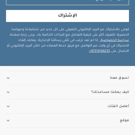
الإشتراك
قومي بالاشتراك عبر البريد الإلكتروني لتتعرفي على كل جديد من تشكيلاتنا وعروضنا
الحصرية. للتعرف أكثر على كيفية التعامل مع البيانات الخاصة بك، يرجى زيارة صفحة
سياسة الخصوصية
. إذا لم تعد ترغب في تلقي رسائلنا الإخبارية، يمكنك إلغاء
الاشتراك في أي وقت عبر التواصل مع فريق خدمة العملاء من خلال البريد الإلكتروني أو
الاتصال على
97316168235+
.
تسوق معنا
كيف يمكننا مساعدتك؟
أفضل الفئات
موقع