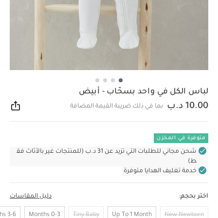
لباس الكل في واحد بسحّاب - أبيض
10.00 د.ب
بما في ذلك ضريبة القيمة المضافة
مشار
متوفرة في المخزن
شحن مجاني للطلبات التي تزيد عن 31 د.ب (للمنتجات غير بالأثاث فق
ط)
خدمة تغليف الهدايا متوفرة
اختر بحجم:
دليل المقاسات
3-6 Months
0-3 Months
Tiny Baby
Up To 1 Month
New Newborn