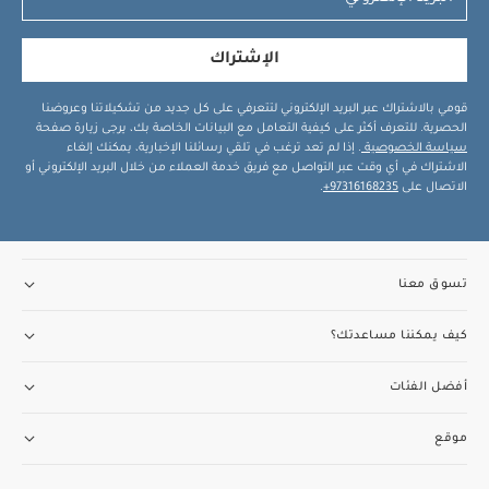
الإشتراك
قومي بالاشتراك عبر البريد الإلكتروني لتتعرفي على كل جديد من تشكيلاتنا وعروضنا
الحصرية. للتعرف أكثر على كيفية التعامل مع البيانات الخاصة بك، يرجى زيارة صفحة
سياسة الخصوصية
. إذا لم تعد ترغب في تلقي رسائلنا الإخبارية، يمكنك إلغاء
الاشتراك في أي وقت عبر التواصل مع فريق خدمة العملاء من خلال البريد الإلكتروني أو
الاتصال على
97316168235+
.
تسوق معنا
كيف يمكننا مساعدتك؟
أفضل الفئات
موقع