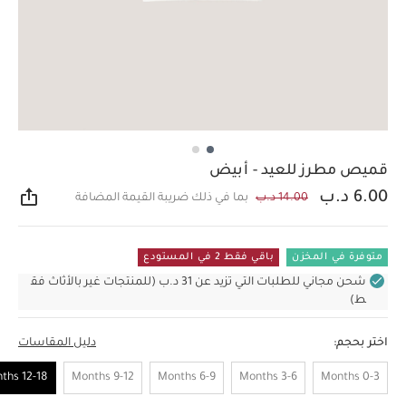
قميص مطرز للعيد - أبيض
6.00 د.ب
14.00 د.ب
بما في ذلك ضريبة القيمة المضافة
مشار
متوفرة في المخزن
باقي فقط 2 في المستودع
شحن مجاني للطلبات التي تزيد عن 31 د.ب (للمنتجات غير بالأثاث فق
ط)
اختر بحجم:
دليل المقاسات
12-18 Months
9-12 Months
6-9 Months
3-6 Months
0-3 Months