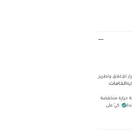
ر للإغلاق وتطريز
الخامات:
ية
ة حرارة منخفضة
دة
كيّ على
قطع
طقم
ت بأزرار
رومبر