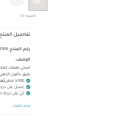
الصورة 1/2
تفاصيل المنتج
رقم المنتج
2906
الوصف:
امنحي طفلك إطلالة
رقيق باللون الذهبي
تعل
غسل على درجة حرارة 40 
كيّ على درجة ح
الجانب الداخلي
قد 
عرض المزيد
بيجاما قطعة واحدة عضوي
بتصميم قميص كتان