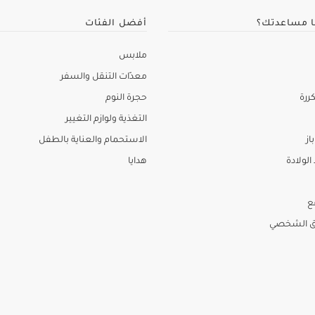
ا مساعدتك؟
أفضل الفئات
ملابس
معدّات التنقل والسفر
ررة
حجرة النوم
التغذية ولوازم التغيير
از
الاستحمام والعناية بالطفل
لولادة
هدايا
ع
ق الشخصي