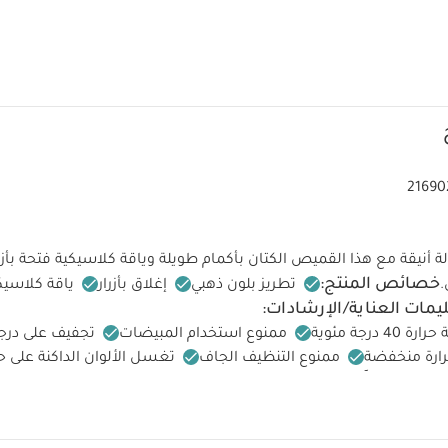
21690
 أنيقة مع هذا القميص الكتان بأكمام طويلة وياقة كلاسيكية فتحة بأزرا
خصائص المنتج:
.
تطريز بلون ذهبي
إغلاق بأزرار
ياقة كلاسيك
يمات العناية/الإرشادات:
درجة مئوية
ممنوع استخدام المبيضات
تجفيف على درج
رارة منخفضة
ممنوع التنظيف الجاف
تغسل الألوان الداكنة على ح
يعجبك أيضاً:
طقم ألبسة قطعة واحدة بأكمام قصيرة قماش عضوي بلون أبيض - 5 
ة بلون أبيض - 3 قطع
طقم دنغري قصير وبودي سوت، قطعتين
بنطال سمار