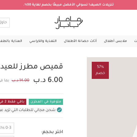
تنزيلات الصيف! تسوقي الأفضل مبيعًا بخصم لغاية 50%.
ت
ملابس أطفال
أثاث حضانة الأطفال
التغذية والكراسي
العناية بالطف
قميص مطرز للعيد 
57%
خصم
6.00 د.ب
14.00 د.ب
بما ف
متوفرة في المخزن
باقي فقط 2 في المستودع
شحن مجاني للطلبات التي تزيد عن 31 د.ب (للمنتجات غير بالأثاث ف
0-3 Months
اختر بحجم: