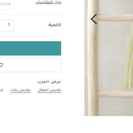
دليل المقاسات
0-3 Months
12-18 Months
الكمية:
1
عرض المزيد
ملابس أطفال
ملابس بنات
فس