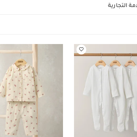
ظف تنظيفًا جافًا
تُغسل الألوان الداكنة منفصلة
يُغسل ويُكوى م
ة التجارية
يضاً:
طقم ألبسة قطعة واحدة بأكمام قصيرة قماش عضوي بلون أبيض - 5 قطع
 أبيض - 3 قطع
طقم بيجامة منسوج بنقشة ورد
كارديغان باللون الوردي
صدل