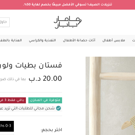
تنزيلات الصيف! تسوقي الأفضل مبيعًا بخصم لغاية 50%.
ت
ملابس أطفال
أثاث حضانة الأطفال
التغذية والكراسي
العناية بالطف
فستان بطيات ولون
20.00 د.ب
بما في ذلك ضري
متوفرة في المخزن
باقي فقط 3 في المستودع
شحن مجاني للطلبات التي تزيد عن 31 د.ب (للمنتجات غير بالأثاث ف
0-3 Months
اختر بحجم: