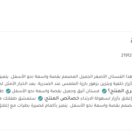
2191
الفستان الأصفر الجميل المصمم بقصة واسعة نحو الأسفل. يتميز 
رار خلفية ويتزين بزهور بارزة الملمس عند الصدرية. يعد الخيار الأمثل ل
ري المنتج؟
فستان أنيق وجميل بقصة واسعة نحو الأسفل
طي
خصائص المنتج:
إغلاق بأزرار لسهولة الارتداء
ستعشق طفلتك هذا
صمم بقصة واسعة نحو الأسفل. يتميز بأكمام قصيرة بطيات مع إغلاق ب
الخا
 الملمس عند الصدرية. يعد الخيار الأمثل لطلتها بأي مناسبة خاصة.
تعليمات العناية والإرشادات:
يُغسل
 المُبيض
يُجفف في المجفف على درجة حرارة منخفضة
يُكوى على 