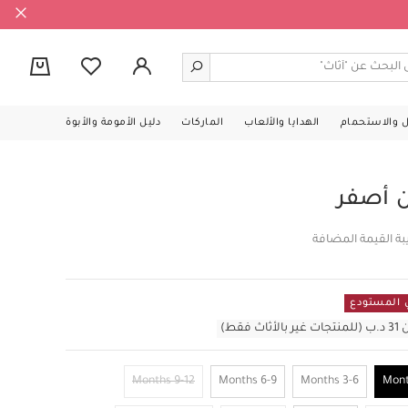
0
ل والاستحمام
الهدايا والألعاب
الماركات
دليل الأمومة والأبوة
 أصفر
بة القيمة المضافة
قط)
9-12 Months
6-9 Months
3-6 Months