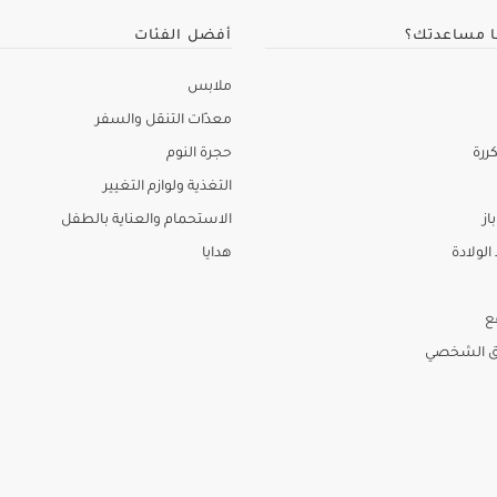
ا مساعدتك؟
أفضل الفئات
ملابس
معدّات التنقل والسفر
ررة
حجرة النوم
التغذية ولوازم التغيير
از
الاستحمام والعناية بالطفل
لولادة
هدايا
ع
ق الشخصي