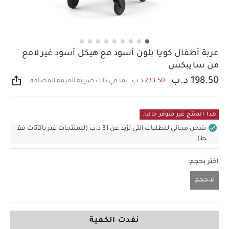
عربة أطفال كويا بلون أسود مع هيكل أسود غير لامع
من سايبكس
198.50 د.ب
233.50 د.ب
بما في ذلك ضريبة القيمة المضافة
مشار
هذا المنتج غير متوفر حاليا.
شحن مجاني للطلبات التي تزيد عن 31 د.ب (للمنتجات غير بالأثاث فق
ط)
اختر بحجم:
لا حجم
لا حجم
نفدت الكمية