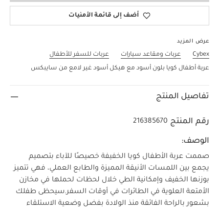
أضف إلى قائمة الأمنيات
عرض المزيد
Cybex
عربات ومقاعد سيارات
عربات للسفر للأطفال
عربة أطفال كويا بلون أسود مع هيكل أسود غير لامع من سايبكس
تفاصيل المنتج
رقم المنتج
216385670
الوصف:
صممت عربة الأطفال كويا الخفيفة خصيصًا للآباء بتصميم
يجمع بين اللمسات الأنيقة المميزة والطابع العملي، فهي تتميز
بوزنها الخفيف وإمكانية الطي خلال لحظات لحملها في مخازن
الأمتعة العلوية في الطائرات في أوقات السفر.
سيحظى طفلك
بشعور بالراحة الفائقة منذ الولادة بفضل وضعية الاستلقاء
الكامل المناسبة لشكل الجسم ومسند القدم المدمج وحزام